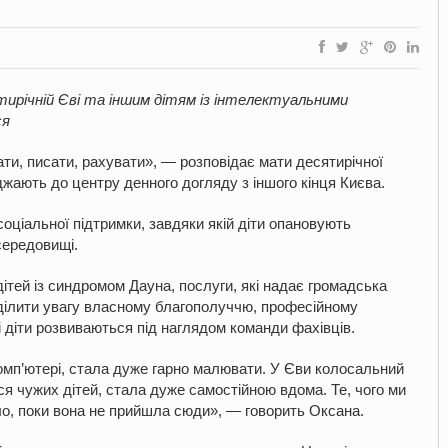
ирічній Єві та іншим дітям із
інтелектуальними
ся
ти, писати, рахувати», — розповідає мати десятирічної
жають до центру денного догляду з іншого кінця Києва.
соціальної підтримки, завдяки якій діти опановують
середовищі.
дітей із синдромом Дауна, послуги, які надає громадська
ділити увагу власному благополуччю, професійному
і діти розвиваються під наглядом команди фахівців.
комп’ютері, стала дуже гарно малювати. У Єви колосальний
ися чужих дітей, стала дуже самостійною вдома. Те, чого ми
ало, поки вона не прийшла сюди», — говорить Оксана.