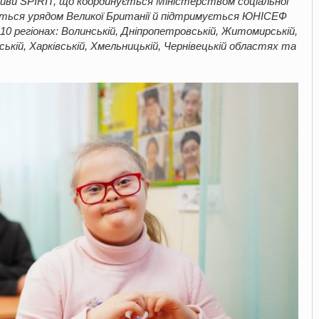
тиви SPIRIT, що координується Міністерством соціальної
сується урядом Великої Британії й підтримується ЮНІСЕФ
0 регіонах: Волинській, Дніпропетровській, Житомирській,
вській, Харківській, Хмельницькій, Чернівецькій областях та