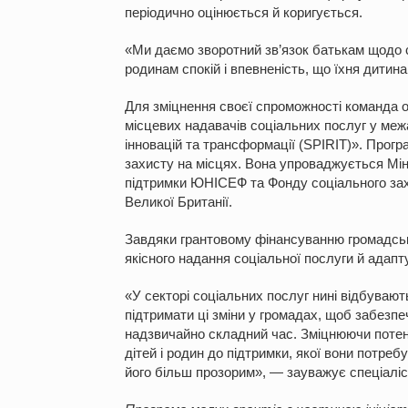
періодично оцінюється й коригується.
«Ми даємо зворотний зв’язок батькам щодо с
родинам спокій і впевненість, що їхня дитин
Для зміцнення своєї спроможності команда о
місцевих надавачів соціальних послуг у межах
інновацій та трансформації (SPIRIT)». Прогр
захисту на місцях. Вона упроваджується Мініс
підтримки ЮНІСЕФ та Фонду соціального захи
Великої Британії.
Завдяки грантовому фінансуванню громадськ
якісного надання соціальної послуги
й адапту
«У секторі соціальних послуг нині відбуваю
підтримати ці зміни у громадах, щоб забезп
надзвичайно складний час. Зміцнюючи потен
дітей і родин до підтримки, якої вони потре
його більш прозорим», — зауважує спеціаліс