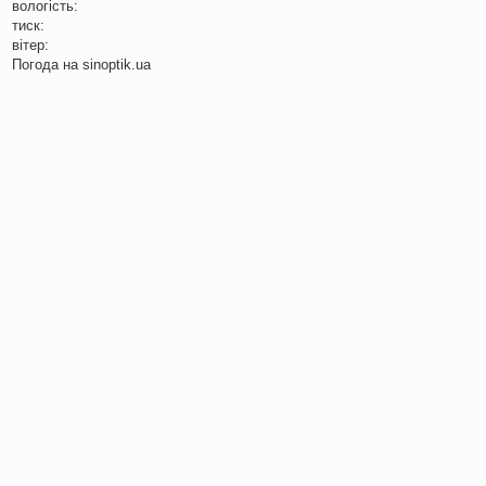
вологість:
тиск:
вітер:
Погода на
sinoptik.ua