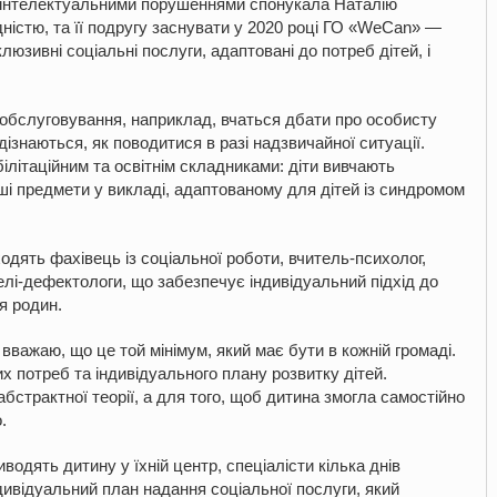
із інтелектуальними порушеннями спонукала Наталію
дністю, та її подругу заснувати у 2020 році ГО «WeCan» —
клюзивні соціальні послуги, адаптовані до потреб дітей, і
ообслуговування, наприклад, вчаться дбати про особисту
, дізнаються, як поводитися в разі надзвичайної ситуації.
літаційним та освітнім складниками: діти вивчають
нші предмети у викладі, адаптованому для дітей із синдромом
ходять
фахівець із соціальної роботи, вчитель-психолог,
лі-дефектологи, що забезпечує індивідуальний підхід до
ля родин.
 вважаю, що це той мінімум, який має бути в кожній громаді.
х потреб та індивідуального плану розвитку дітей.
бстрактної теорії, а для того, щоб дитина змогла самостійно
.
одять дитину у їхній центр, спеціалісти кілька днів
дивідуальний план надання соціальної послуги, який