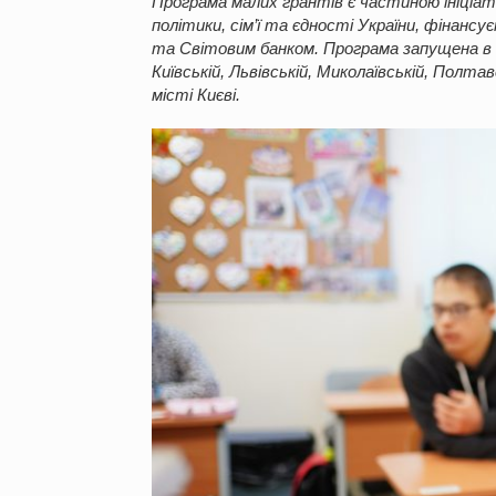
Програма малих грантів є частиною ініціа
політики, сім’ї та єдності України, фінан
та Світовим банком. Програма запущена в 1
Київській, Львівській, Миколаївській, Полта
місті Києві.