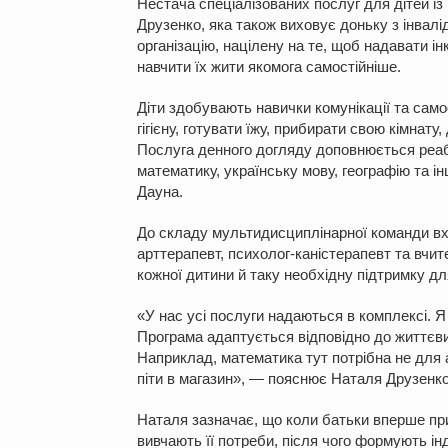
Нестача спеціалізованих послуг для дітей 
Друзенко, яка також виховує доньку з інвалі
організацію, націлену на те, щоб надавати ін
навчити їх жити якомога самостійніше.
Діти здобувають навички комунікації та сам
гігієну, готувати їжу, прибирати свою кімнату
Послуга денного догляду доповнюється реабі
математику, українську мову, географію та і
Дауна.
До складу мультидисциплінарної команди в
арттерапевт, психолог-каністерапевт та
вчите
кожної дитини й таку необхідну підтримку д
«У нас усі послуги надаються в комплексі. Я
Програма адаптується відповідно до життєви
Наприклад, математика тут потрібна не для а
піти в магазин», — пояснює Наталя Друзенко
Наталя зазначає, що коли батьки вперше прив
вивчають її потреби, після чого формують ін