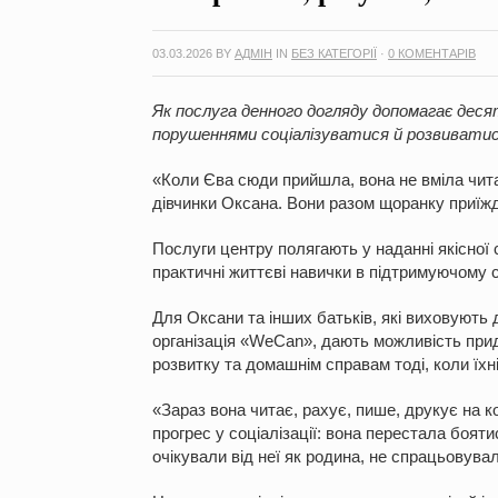
03.03.2026
BY
АДМІН
IN
БЕЗ КАТЕГОРІЇ
·
0 КОМЕНТАРІВ
Як послуга денного догляду допомагає десят
порушеннями соціалізуватися й розвивати
«Коли Єва сюди прийшла, вона не вміла чита
дівчинки Оксана. Вони разом щоранку приїжд
Послуги центру полягають у наданні якісної 
практичні життєві навички в підтримуючому 
Для Оксани та інших батьків, які виховують 
організація «WeCan», дають можливість при
розвитку та домашнім справам тоді, коли їхн
«Зараз вона читає, рахує, пише, друкує на 
прогрес у соціалізації: вона перестала боят
очікували від неї як родина, не спрацьовув