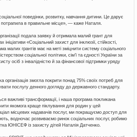
оціальної поведінки, розвитку, навчання дитини. Це дарує
а потрапила в правильне місце
»
,
—
каже Наталя.
рганізації подала заявку й отримала малий грант для
 ініціативи «Соціальний захист для інклюзії, стійкості,
ама малих грантів має на меті зміцнити систему соціального
терством соціальної політики, сім’ї та єдності України за
сту осіб з інвалідністю й за фінансової підтримки уряду
а організація змогла покрити понад 75% своїх потреб для
вати послугу денного догляду до державного стандарту.
ться важливі трансформації, і наша програма покликана
ечити якомога краще піклування для родин у цей
ціал місцевих надавачів послуг, ми покращуємо доступ для
бують, водночас
розвиваємо ринок соціальних послуг, робимо
тка ЮНІСЕФ із захисту дітей Наталія Датченко.