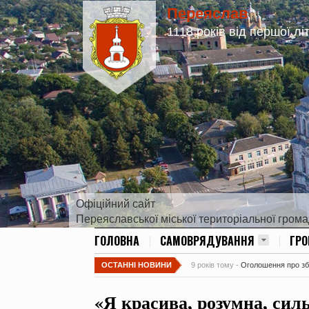
Переяслав
1118 років від першої лі
Офіційний сайт
Переяславської міської територіальної гром
ГОЛОВНА
САМОВРЯДУВАННЯ
ГР
ОСТАННІ НОВИНИ
9 років тому -
Оголошення про збір
«Я красива, розумна, сил