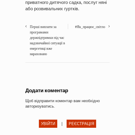
приватного дитячого садка, послуг няні
або розвивальних гуртків.
Перші виплати за
#Як_працює_світло
програмами
держпідтримки під час
надзвичайної ситуації в
енергетиці вже
нараховано
Додати коментар
Щоб відправити коментар вам необхідно
авторизуватись
.
УВІЙТИ
|
РЕЄСТРАЦІЯ