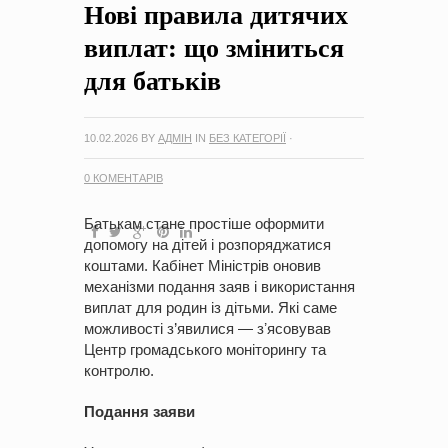
Нові правила дитячих
на період 2018 – 2020 роки Оголошення про збір ідей
проектів
-
0 Коментарів
виплат: що зміниться
для батьків
10.02.2026
BY
АДМІН
IN
БЕЗ КАТЕГОРІЇ
·
0 КОМЕНТАРІВ
Батькам стане простіше оформити
допомогу на дітей і розпоряджатися
коштами. Кабінет Міністрів оновив
механізми подання заяв і використання
виплат для родин із дітьми. Які саме
можливості з’явилися — зʼясовував
Центр громадського моніторингу та
контролю.
Подання заяви