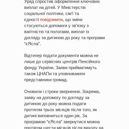
Уряд спростив оформлення ключових
виплат на дітей. У Міністерстві
соціальної політики, сім’ї та
єдності
повідомили
, що зміни
стосуються допомоги у зв’язку з
вагітністю та пологами, виплат із
догляду за дитиною до року та програми
“єЯсла”.
Відтепер подати документи можна не
лише до сервісних центрів Пенсійного
фонду України. Заяви прийматимуть
також ЦНАПи та уповноважені
представники громад.
Оновили і строки звернення. Зокрема,
заяву на допомогу по догляду за
дитиною до року можна подати
протягом трьох місяців після того, як
дитині виповниться один рік. За
програмою “єЯсла” звернутися можна
протягом шести місяців після виходу на