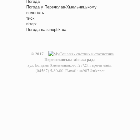
Погода
Погода у
Переяслав-Хмельницькому
вологість:
тиск:
вітер:
Погода на
sinoptik.ua
© 2017
Переяславська міська рада
вул. Богдана Хмельницького, 27/25, гаряча лінія:
(04567) 5-80-00, E-mail: ua907@ukr.net