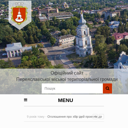
Офіційний сайт
Переяславської міської територіальної громади
MENU
9 років тому -
Оголошення про збір ідей проектів до
Плану реалізації Стратегії розвитку Київської області