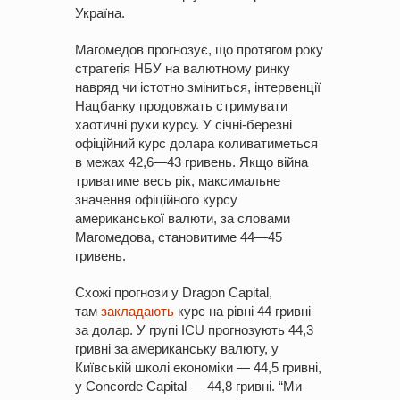
Україна.
Магомедов прогнозує, що протягом року
стратегія НБУ на валютному ринку
навряд чи істотно зміниться, інтервенції
Нацбанку продовжать стримувати
хаотичні рухи курсу. У січні-березні
офіційний курс долара коливатиметься
в межах 42,6—43 гривень. Якщо війна
триватиме весь рік, максимальне
значення офіційного курсу
американської валюти, за словами
Магомедова, становитиме 44—45
гривень.
Схожі прогнози у Dragon Capital,
там
закладають
курс на рівні 44 гривні
за долар. У групі ICU прогнозують 44,3
гривні за американську валюту, у
Київській школі економіки — 44,5 гривні,
у Concorde Capital — 44,8 гривні. “Ми