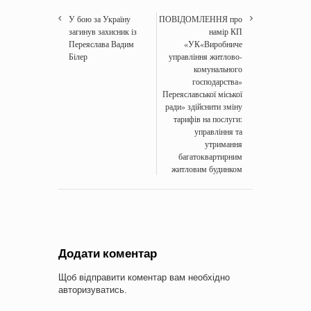
У бою за Україну
ПОВІДОМЛЕННЯ про
загинув захисник із
намір КП
Переяслава Вадим
«УК«Виробниче
Білер
управління житлово-
комунального
господарства»
Переяславської міської
ради» здійснити зміну
тарифів на послуги:
управління та
утримання
багатоквартирним
житловим будинком
Додати коментар
Щоб відправити коментар вам необхідно
авторизуватись
.