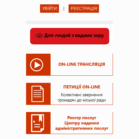
УВІЙТИ
|
РЕЄСТРАЦІЯ
Для людей з вадами зору