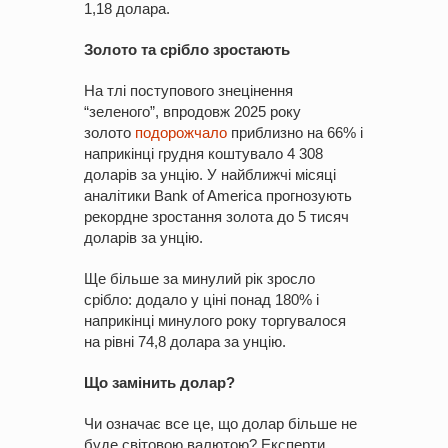
1,18 долара.
Золото та срібло зростають
На тлі поступового знецінення
“зеленого”, впродовж 2025 року
золото
подорожчало
приблизно на 66% і
наприкінці грудня коштувало 4 308
доларів за унцію. У найближчі місяці
аналітики Bank of America прогнозують
рекордне зростання золота до 5 тисяч
доларів за унцію.
Ще більше за минулий рік зросло
срібло: додало у ціні понад 180% і
наприкінці минулого року торгувалося
на рівні 74,8 долара за унцію.
Що замінить
долар?
Чи означає все це, що долар більше не
буде світовою валютою? Експерти