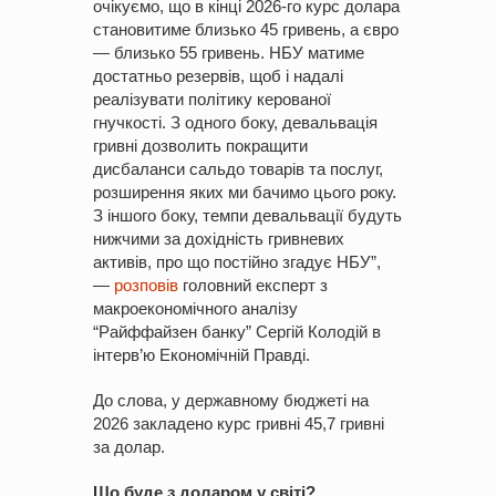
очікуємо, що в кінці 2026-го курс долара
становитиме близько 45 гривень, а євро
— близько 55 гривень. НБУ матиме
достатньо резервів, щоб і надалі
реалізувати політику керованої
гнучкості. З одного боку, девальвація
гривні дозволить покращити
дисбаланси сальдо товарів та послуг,
розширення яких ми бачимо цього року.
З іншого боку, темпи девальвації будуть
нижчими за дохідність гривневих
активів, про що постійно згадує НБУ”,
—
розповів
головний експерт з
макроекономічного аналізу
“Райффайзен банку” Сергій Колодій в
інтерв’ю Економічній Правді.
До слова, у державному бюджеті на
2026 закладено курс гривні 45,7 гривні
за долар.
Що буде з доларом у світі?