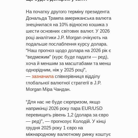
На початку другого терміну президента
Дональда Трампа американська валюта
знецінилася на 10% відносно кошика з
шести основних світових валют. У 2026
році аналітики J.P. Morgan очікують на
подальше послаблення курсу долара.
“Наш прогноз щодо долара на 2026 рік є
“ведмежим” (курс буде падати — ред),
хоча й меншим за масштабами та менш
однорідним, ніж у 2025 році”,
—
зазначила
співкерівниця відділу
глобальної валютної стратегії в J.P.
Morgan Міра Чандан.
“Для нас не буде сюрпризом, якщо
наприкінці 2026 року пара EUR/USD
перевищить рівень 1,2 (долара за євро
— ред)”, — прогнозує Колодій. У кінці
грудня 2025 року 1 євро на
міжнародному валютному ринку коштує