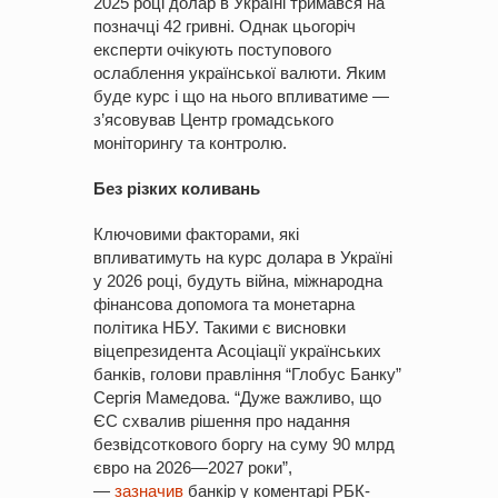
2025 році долар в Україні тримався на
позначці 42 гривні. Однак цьогоріч
експерти очікують поступового
ослаблення української валюти. Яким
буде курс і що на нього впливатиме —
з’ясовував Центр громадського
моніторингу та контролю.
Без різких коливань
Ключовими факторами, які
впливатимуть на курс долара в Україні
у 2026 році, будуть війна, міжнародна
фінансова допомога та монетарна
політика НБУ. Такими є висновки
віцепрезидента Асоціації українських
банків, голови правління “Глобус Банку”
Сергія Мамедова. “Дуже важливо, що
ЄС схвалив рішення про надання
безвідсоткового боргу на суму 90 млрд
євро на 2026—2027 роки”,
—
зазначив
банкір у коментарі РБК-