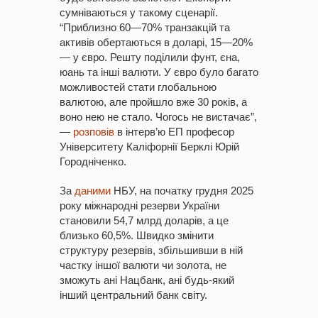
сумніваються у такому сценарії.
“Приблизно 60—70% транзакцій та
активів обертаються в доларі, 15—20%
— у євро. Решту поділили фунт, єна,
юань та інші валюти. У євро було багато
можливостей стати глобальною
валютою, але пройшло вже 30 років, а
воно нею не стало. Чогось не вистачає”,
—
розповів
в інтерв’ю ЕП професор
Університету Каліфорнії Берклі Юрій
Городніченко.
За
даними
НБУ, на початку грудня 2025
року міжнародні резерви України
становили 54,7 млрд доларів, а це
близько 60,5%. Швидко змінити
структуру резервів, збільшивши в ній
частку іншої валюти чи золота, не
зможуть ані Нацбанк, ані будь-який
інший центральний банк світу.