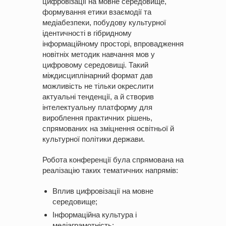
цифровізації на мовне середовище,
формування етики взаємодії та
медіабезпеки, побудову культурної
ідентичності в гібридному
інформаційному просторі, впровадження
новітніх методик навчання мов у
цифровому середовищі. Такий
міждисциплінарний формат дав
можливість не тільки окреслити
актуальні тенденції, а й створив
інтелектуальну платформу для
вироблення практичних рішень,
спрямованих на зміцнення освітньої й
культурної політики держави.
Робота конференції була спрямована на
реалізацію таких тематичних напрямів:
Вплив цифровізації на мовне
середовище;
Інформаційна культура і
медіаграмотність;