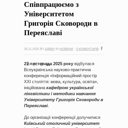
Співпрацюємо з
на період 2018 – 2020 роки Оголошення про збір ідей
проектів
-
0 Коментарів
Університетом
Григорія Сковороди в
Переяславі
28.11.2025
BY
АДМІН
IN
НОВИНИ
·
0 КОМЕНТАРІВ
27 листопада 2025 року
відбулася
Всеукраїнська науково-практична
конференція «Інформаційний простір
ХХІ століття: мова, культура, освіта»,
ініційована
кафедрою української
лінгвістики і методики навчання
Університету Григорія Сковороди в
Переяславі
.
До організації конференції долучилися
Київський столичний університет