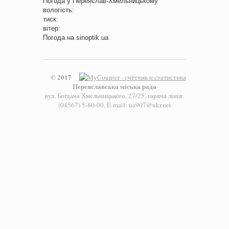
Погода у
Переяслав-Хмельницькому
вологість:
тиск:
вітер:
Погода на
sinoptik.ua
© 2017
Переяславська міська рада
вул. Богдана Хмельницького, 27/25, гаряча лінія:
(04567) 5-80-00, E-mail: ua907@ukr.net