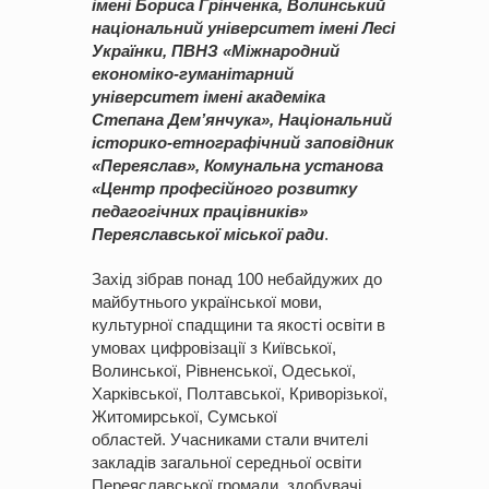
імені Бориса Грінченка, Волинський
національний університет імені Лесі
Українки, ПВНЗ «Міжнародний
економіко-гуманітарний
університет імені академіка
Степана Дем’янчука», Національний
історико-етнографічний заповідник
«Переяслав», Комунальна установа
«Центр професійного розвитку
педагогічних працівників»
Переяславської міської ради
.
Захід зібрав понад 100 небайдужих до
майбутнього української мови,
культурної спадщини та якості освіти в
умовах цифровізації з Київської,
Волинської, Рівненської, Одеської,
Харківської, Полтавської, Криворізької,
Житомирської, Сумської
областей. Учасниками стали вчителі
закладів загальної середньої освіти
Переяславської громади, здобувачі