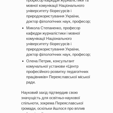
професор кафедри журналістики та
мовної комунікації Національного
університету біоресурсів і
природокористування України,
доктор філологічних наук, професор;
Микола Степаненко, професор
кафедри журналістики і мовної
комунікації Національного
університету біоресурсів і
природокористування України,
доктор філологічних наук, професор;
Олена Петрик, консультант
комунальної установи «Центр
професійного розвитку педагогічних
працівників» Переяславської міської
ради.
Науковий захід підтвердив свою
значущість для освітньо-наукової
спільноти, зокрема Переяславської
громади, оскільки йшлося про вплив