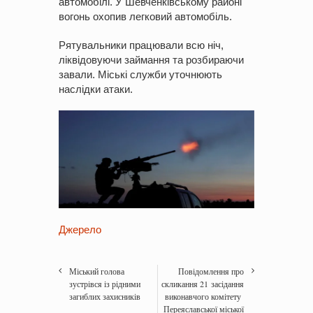
автомобілі. У Шевченківському районі
вогонь охопив легковий автомобіль.
Рятувальники працювали всю ніч,
ліквідовуючи займання та розбираючи
завали. Міські служби уточнюють
наслідки атаки.
Джерело
Міський голова
Повідомлення про
зустрівся із рідними
скликання 21 засідання
загиблих захисників
виконавчого комітету
Переяславської міської