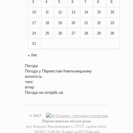
3
4
5
6
7
8
9
10
11
12
13
14
15
16
17
18
19
20
21
22
23
24
25
26
27
28
29
30
31
« Лип
Погода
Погода у
Переяслав-Хмельницькому
вологість:
тиск:
вітер:
Погода на
sinoptik.ua
© 2017
Переяславська міська рада
вул. Богдана Хмельницького, 27/25, гаряча лінія:
(04567) 5-80-00, E-mail: ua907@ukr.net