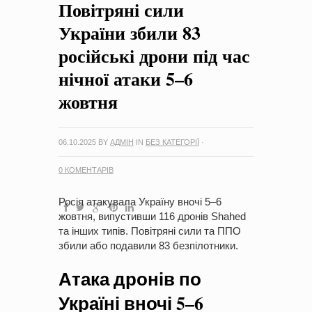
Повітряні сили
на період 2018 – 2020 роки Оголошення про збір ідей
проектів
-
0 Коментарів
України збили 83
російські дрони під час
нічної атаки 5–6
жовтня
06.10.2025
BY
АДМІН
IN
БЕЗ КАТЕГОРІЇ
·
0 КОМЕНТАРІВ
Росія атакувала Україну вночі 5–6
жовтня, випустивши 116 дронів Shahed
та інших типів. Повітряні сили та ППО
збили або подавили 83 безпілотники.
Атака дронів по
Україні вночі 5–6