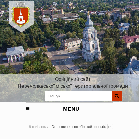
Офіційний сайт
Переяславської міської територіальної громади
MENU
9 років тому -
Оголошення про збір ідей проектів до
Плану реалізації Стратегії розвитку Київської області