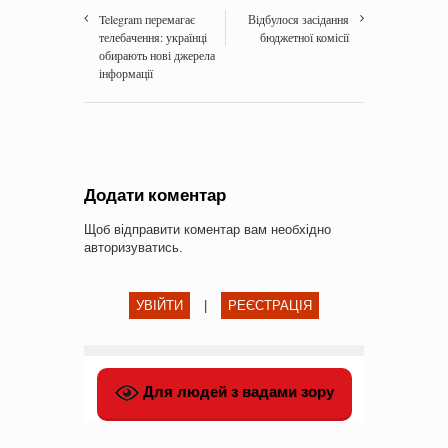
Telegram перемагає
Відбулося засідання
телебачення: українці
бюджетної комісії
обирають нові джерела
інформації
Додати коментар
Щоб відправити коментар вам необхідно
авторизуватись
.
УВІЙТИ
|
РЕЄСТРАЦІЯ
Для людей з вадами зору