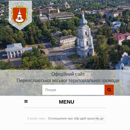
Офіційний сайт
Переяславської міської територіальної громади
MENU
9 років тому -
Оголошення про збір ідей проектів до
Плану реалізації Стратегії розвитку Київської області