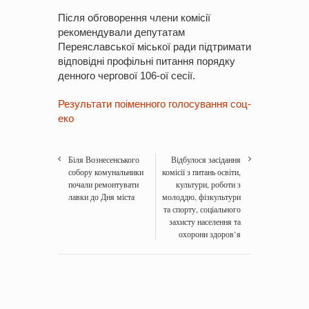
Після обговорення члени комісії
рекомендували депутатам
Переяславської міської ради підтримати
відповідні профільні питання порядку
денного чергової 106-ої сесії.
Результати поіменного голосування соц-
еко
Біля Вознесенського
Відбулося засідання
собору комунальники
комісії з питань освіти,
почали ремонтувати
культури, роботи з
лавки до Дня міста
молоддю, фізкультури
та спорту, соціального
захисту населення та
охорони здоров’я