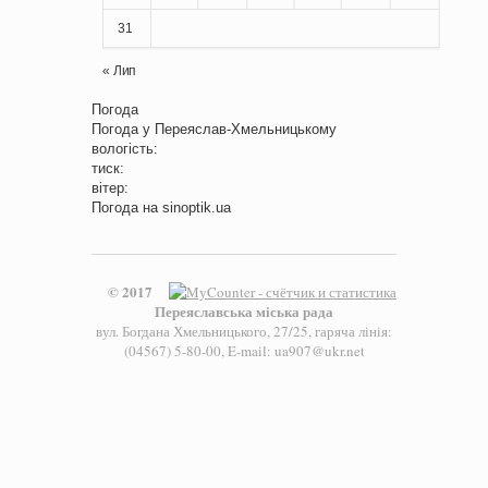
31
« Лип
Погода
Погода у
Переяслав-Хмельницькому
вологість:
тиск:
вітер:
Погода на
sinoptik.ua
© 2017
Переяславська міська рада
вул. Богдана Хмельницького, 27/25, гаряча лінія:
(04567) 5-80-00, E-mail: ua907@ukr.net