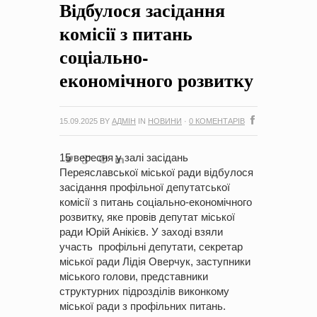
Відбулося засідання
на період 2018 – 2020 роки Оголошення про збір ідей
проектів
-
0 Коментарів
комісії з питань
соціально-
економічного розвитку
15.09.2025
BY
АДМІН
IN
НОВИНИ
·
0 КОМЕНТАРІВ
15 вересня у залі засідань
Переяславської міської ради відбулося
засідання профільної депутатської
комісії з питань соціально-економічного
розвитку, яке провів депутат міської
ради Юрій Анікієв. У заході взяли
участь профільні депутати, секретар
міської ради Лідія Оверчук, заступники
міського голови, представники
структурних підрозділів виконкому
міської ради з профільних питань.