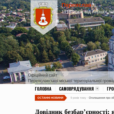
Переяслав
1118 років від першої лі
Офіційний сайт
Переяславської міської територіальної гром
ГОЛОВНА
САМОВРЯДУВАННЯ
ГР
ОСТАННІ НОВИНИ
9 років тому -
Оголошення про збір
Довідник безбар’єрності: