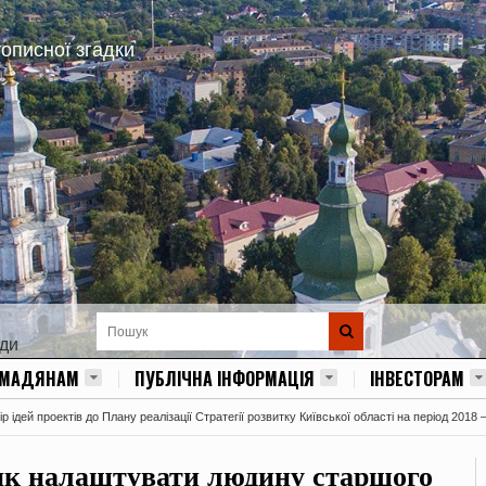
тописної згадки
ади
ОМАДЯНАМ
ПУБЛІЧНА ІНФОРМАЦІЯ
ІНВЕСТОРАМ
 ідей проектів до Плану реалізації Стратегії розвитку Київської області на період 2018 
 як налаштувати людину старшого