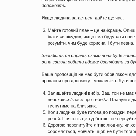
допомогти.
Якщо людина вагається, дайте ще час.
Майте готовий план – це найкраще. Опиші
їхати «в нікуди», якщо сил будувати нове
розуміти, чим буде корисна, і бути певна
Знайдійть ті справи, якими вона буде зайн
вона звикла робити вдома: доглядати за бу
Ваша пропозиція не має бути обов’язком для
прохання про допомогу і можливість бути по
Залишайте людині вибір. Ваш тон не має 
непокоївся/-лась про тебе?». Плануйте ді
тиснутиме на близьких.
Коли людина буде готова до поїздки, перев
речей. Поясніть це турботою, не нервуйте
Дорогою перепитуйте літню людину, чи хоч
соромляться, мовчать, щоб не бути тягар