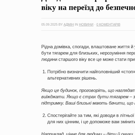
віку на переїзд до безпечн
05.09.2025
BY
АДМІН
IN
НОВИНИ
·
0 КОМЕНТАРІВ
Рідна домівка, спогади, влаштоване життя й 
бути тягарем для близьких, нерозуміння пер
людини старшого віку все це може стати при
Потрібно визначити найголовніший «стоп» 
альтернативних рішень.
Якщо це будинок, проговоріть, що наглядати
виїжджати. Якщо є страх бути тягарем – з
підтримку. Ваші близькі мають бачити, що 
Спостерігайте за тим, які доводи в літньо
для них цінним, і це допоможе вам змінит
Наприклад, цінне для людини – діти й онуки