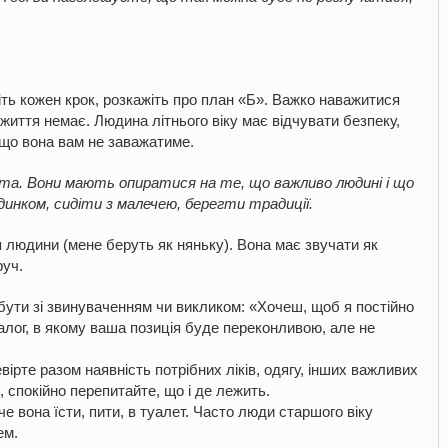
ть кожен крок, розкажіть про план «Б». Важко наважитися
 життя немає. Людина літнього віку має відчувати безпеку,
, що вона вам не заважатиме.
ята. Вони мають опиратися на те, що важливо людині і що
динком, сидіти з малечею, берегти традиції.
 людини (мене беруть як няньку). Вона має звучати як
руч.
бути зі звинуваченням чи викликом: «Хочеш, щоб я постійно
алог, в якому ваша позиція буде переконливою, але не
ірте разом наявність потрібних ліків, одягу, інших важливих
, спокійно перепитайте, що і де лежить.
е вона їсти, пити, в туалет. Часто люди старшого віку
ем.