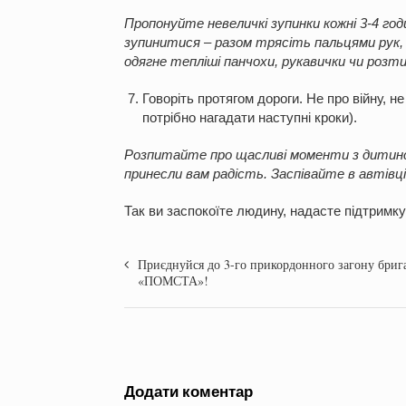
Пропонуйте невеличкі зупинки кожні 3-4 го
зупинитися – разом трясіть пальцями рук,
одягне тепліші панчохи, рукавички чи розти
Говоріть протягом дороги. Не про війну, н
потрібно нагадати наступні кроки).
Розпитайте про щасливі моменти з дитинств
принесли вам радість. Заспівайте в автівці
Так ви заспокоїте людину, надасте підтримку
Приєднуйся до 3-го прикордонного загону бриг
«ПОМСТА»!
Додати коментар