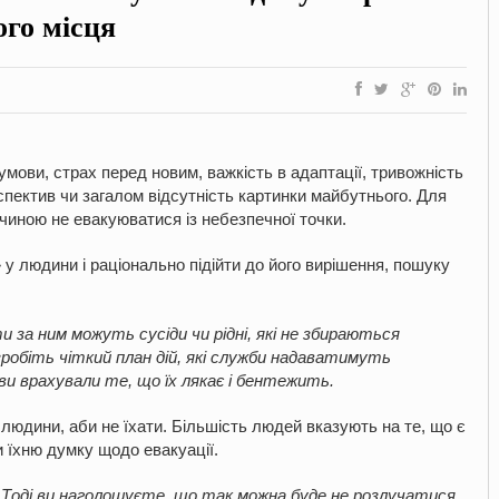
ого місця
умови, страх перед новим, важкість в адаптації, тривожність
спектив чи загалом відсутність картинки майбутнього. Для
чиною не евакуюватися із небезпечної точки.
у людини і раціонально підійти до його вирішення, пошуку
 за ним можуть сусіди чи рідні, які не збираються
робіть чіткий план дій, які служби надаватимуть
ви врахували те, що їх лякає і бентежить.
ї людини, аби не їхати. Більшість людей вказують на те, що є
и їхню думку щодо евакуації.
. Тоді ви наголошуєте, що так можна буде не розлучатися,