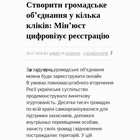
Створити громадське
на період 2018 – 2020 роки Оголошення про збір ідей
проектів
-
0 Коментарів
об’єднання у кілька
кліків: Мін’юст
цифровізує реєстрацію
25.07.2025
BY
АДМІН
IN
НОВИНИ
·
0 КОМЕНТАРІВ
За задумом, громадське об’єднання
можна буде зареєструвати онлайн
В умовах повномасштабного вторгнення
Росії українське суспільство
продемонструвало виняткову
згуртованість. Десятки тисяч громадян
по всій країні самоорганізувалися для
підтримки захисників, допомоги
внутрішньо переміщеним особам,
захисту своїх громад і відновлення
постраждалих територій. У цій