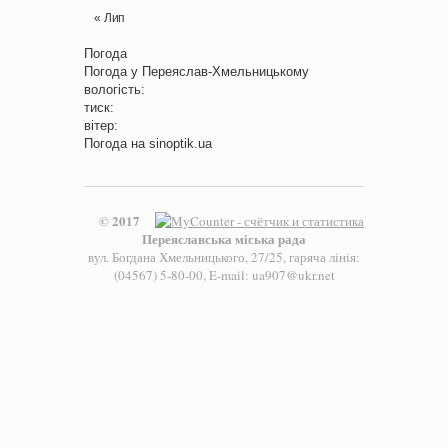
« Лип
Погода
Погода у
Переяслав-Хмельницькому
вологість:
тиск:
вітер:
Погода на
sinoptik.ua
© 2017
Переяславська міська рада
вул. Богдана Хмельницького, 27/25, гаряча лінія:
(04567) 5-80-00, E-mail: ua907@ukr.net