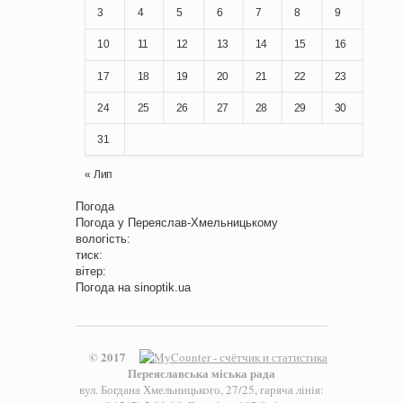
3
4
5
6
7
8
9
10
11
12
13
14
15
16
17
18
19
20
21
22
23
24
25
26
27
28
29
30
31
« Лип
Погода
Погода у
Переяслав-Хмельницькому
вологість:
тиск:
вітер:
Погода на
sinoptik.ua
© 2017
Переяславська міська рада
вул. Богдана Хмельницького, 27/25, гаряча лінія: