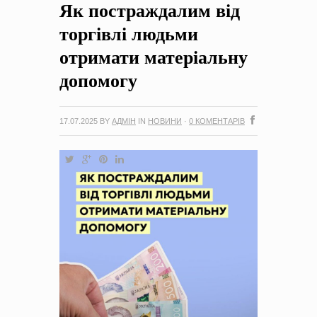
Як постраждалим від
на період 2018 – 2020 роки Оголошення про збір ідей
проектів
-
0 Коментарів
торгівлі людьми
отримати матеріальну
допомогу
17.07.2025
BY
АДМІН
IN
НОВИНИ
·
0 КОМЕНТАРІВ