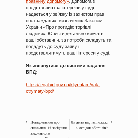
правничу допомогу»
. Допомога з
представництва інтересів у суді
надається у зв’язку із захистом прав
постраждалих, визначених Законом
України «Про протидію торгівлі
людьми». Юристи детально вивчать
ваші обставини, за потреби складуть та
подадуть до суду заяву і
представлятимуть ваші інтереси у суді.
Як звернутися до системи надання
БПД:
https://legalaid.gov.ua/kliyentam/yak-
otrymaty-bpd/
Повідомлення про
Як діяти під час пожежі
скликання 15 засідання
внаслідок обстрілів?
виконавчого