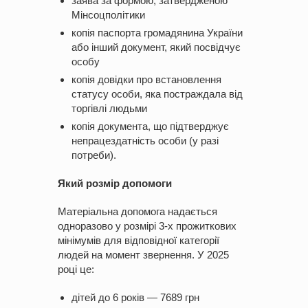
заява за формою, затвердженою
Мінсоцполітики
копія паспорта громадянина України
або інший документ, який посвідчує
особу
копія довідки про встановлення
статусу особи, яка постраждала від
торгівлі людьми
копія документа, що підтверджує
непрацездатність особи (у разі
потреби).
Який розмір допомоги
Матеріальна допомога надається
одноразово у розмірі 3-х прожиткових
мінімумів для відповідної категорії
людей на момент звернення. У 2025
році це:
дітей до 6 років — 7689 грн