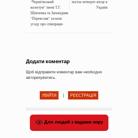
“Чернігівський
посіла четверте місце в
колегіум” імені Т.Г.
Україні
Шевченка та Заповідник
“Переяслав” уклали
угоду про співпрацю
Додати коментар
Щоб відправити коментар вам необхідно
авторизуватись
.
УВІЙТИ
|
РЕЄСТРАЦІЯ
Для людей з вадами зору