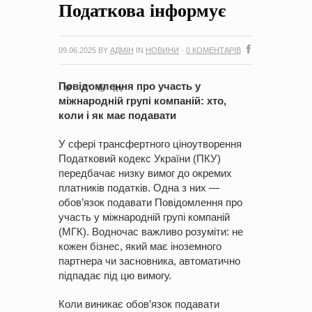
Податкова інформує
на період 2018 – 2020 роки Оголошення про збір ідей
проектів
-
0 Коментарів
09.06.2025
BY
АДМІН
IN
НОВИНИ
·
0 КОМЕНТАРІВ
Повідомлення про участь у
міжнародній групі компаній: хто,
коли і як має подавати
У сфері трансфертного ціноутворення
Податковий кодекс України (ПКУ)
передбачає низку вимог до окремих
платників податків. Одна з них —
обов’язок подавати Повідомлення про
участь у міжнародній групі компаній
(МГК). Водночас важливо розуміти: не
кожен бізнес, який має іноземного
партнера чи засновника, автоматично
підпадає під цю вимогу.
Коли виникає обов’язок подавати