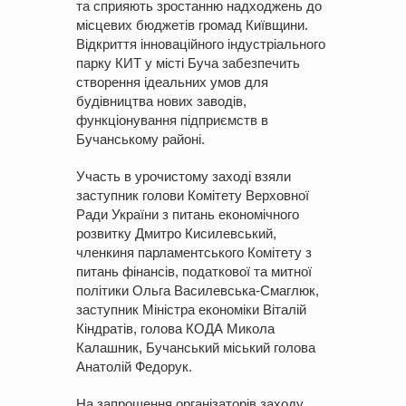
та сприяють зростанню надходжень до
місцевих бюджетів громад Київщини.
Відкриття інноваційного індустріального
парку КИТ у місті Буча забезпечить
створення ідеальних умов для
будівництва нових заводів,
функціонування підприємств в
Бучанському районі.
Участь в урочистому заході взяли
заступник голови Комітету Верховної
Ради України з питань економічного
розвитку Дмитро Кисилевський,
членкиня парламентського Комітету з
питань фінансів, податкової та митної
політики Ольга Василевська-Смаглюк,
заступник Міністра економіки Віталій
Кіндратів, голова КОДА Микола
Калашник, Бучанський міський голова
Анатолій Федорук.
На запрошення організаторів заходу