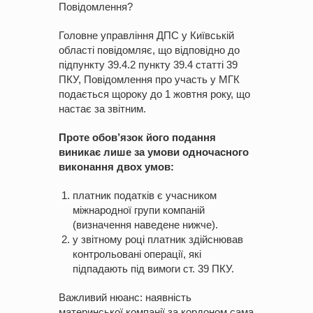
Повідомлення?
Головне управління ДПС у Київській
області повідомляє, що відповідно до
підпункту 39.4.2 пункту 39.4 статті 39
ПКУ, Повідомлення про участь у МГК
подається щороку до 1 жовтня року, що
настає за звітним.
Проте обов’язок його подання
виникає лише за умови одночасного
виконання двох умов:
платник податків є учасником
міжнародної групи компаній
(визначення наведене нижче).
у звітному році платник здійснював
контрольовані операції, які
підпадають під вимоги ст. 39 ПКУ.
Важливий нюанс: наявність
материнської компанії за кордоном сама