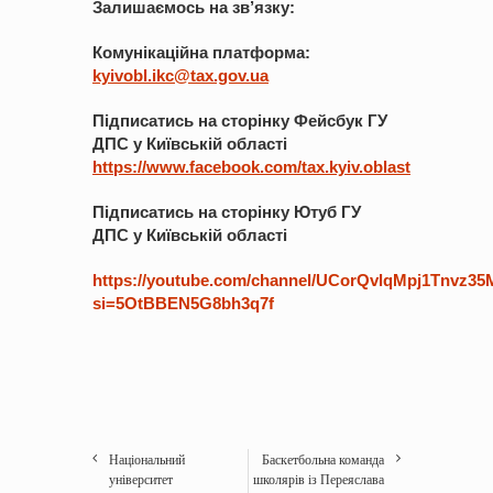
Залишаємось на зв’язку:
Комунікаційна платформа:
kyivobl.ikc@tax.gov.ua
Підписатись на сторінку Фейсбук ГУ
ДПС у Київській області
https://www.facebook.com/tax.kyiv.oblast
Підписатись на сторінку Ютуб ГУ
ДПС у Київській області
https://youtube.com/channel/UCorQvlqMpj1Tnvz3
si=5OtBBEN5G8bh3q7f
Національний
Баскетбольна команда
університет
школярів із Переяслава