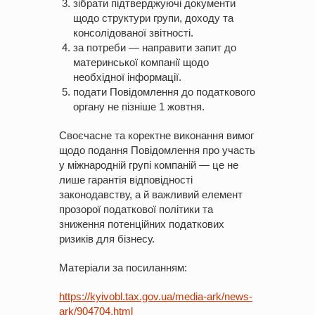
зібрати підтверджуючі документи
щодо структури групи, доходу та
консолідованої звітності.
за потреби — направити запит до
материнської компанії щодо
необхідної інформації.
подати Повідомлення до податкового
органу не пізніше 1 жовтня.
Своєчасне та коректне виконання вимог
щодо подання Повідомлення про участь
у міжнародній групі компаній — це не
лише гарантія відповідності
законодавству, а й важливий елемент
прозорої податкової політики та
зниження потенційних податкових
ризиків для бізнесу.
Матеріали за посиланням:
https://kyivobl.tax.gov.ua/media-ark/news-
ark/904704.html