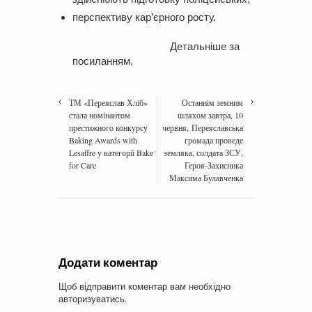
перспективу кар’єрного росту.
Детальніше за
посиланням
.
ТМ «Переяслав Хліб»
Останнім земним
стала номінантом
шляхом завтра, 10
престижного конкурсу
червня, Переяславська
Baking Awards with
громада проведе
Lesaffre у категорії Bake
земляка, солдата ЗСУ,
for Care
Героя-Захисника
Максима Булавченка
Додати коментар
Щоб відправити коментар вам необхідно
авторизуватись
.