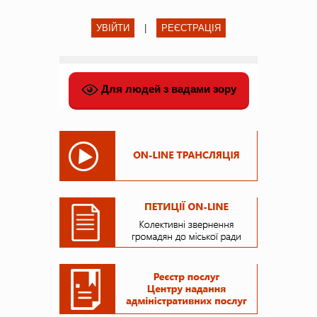
УВІЙТИ
|
РЕЄСТРАЦІЯ
Для людей з вадами зору