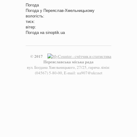
Погода
Погода у
Переяслав-Хмельницькому
вологість:
тиск:
вітер:
Погода на
sinoptik.ua
© 2017
Переяславська міська рада
вул. Богдана Хмельницького, 27/25, гаряча лінія:
(04567) 5-80-00, E-mail: ua907@ukr.net