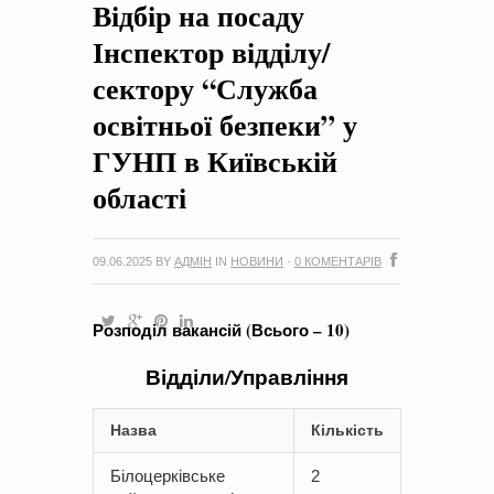
Відбір на посаду
на період 2018 – 2020 роки Оголошення про збір ідей
проектів
-
0 Коментарів
Інспектор відділу/
сектору “Служба
освітньої безпеки” у
ГУНП в Київській
області
09.06.2025
BY
АДМІН
IN
НОВИНИ
·
0 КОМЕНТАРІВ
Розподіл вакансій (Всього – 10)
Відділи/Управління
Назва
Кількість
Білоцерківське
2