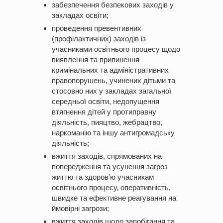
забезпечення безпекових заходів у
закладах освіти;
проведення превентивних
(профілактичних) заходів із
учасниками освітнього процесу щодо
виявлення та припинення
кримінальних та адміністративних
правопорушень, учинених дітьми та
стосовно них у закладах загальної
середньої освіти, недопущення
втягнення дітей у протиправну
діяльність, пияцтво, жебрацтво,
наркоманію та іншу антигромадську
діяльність;
вжиття заходів, спрямованих на
попередження та усунення загроз
життю та здоров’ю учасникам
освітнього процесу, оперативність,
швидке та ефективне реагування на
ймовірні загрози;
вжиття заходів щодо запобігання та