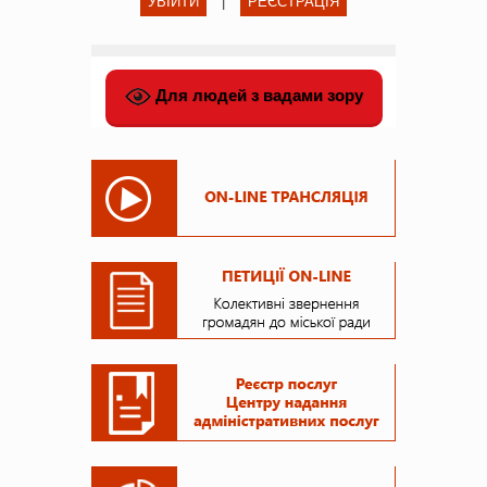
УВІЙТИ
|
РЕЄСТРАЦІЯ
Для людей з вадами зору