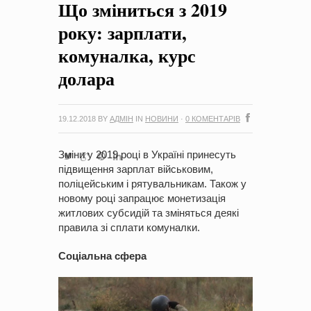
Що зміниться з 2019
на період 2018 – 2020 роки Оголошення про збір ідей
проектів
-
0 Коментарів
року: зарплати,
комуналка, курс
долара
19.12.2018
BY
АДМІН
IN
НОВИНИ
·
0 КОМЕНТАРІВ
Зміни у 2019 році в Україні принесуть
підвищення зарплат військовим,
поліцейським і рятувальникам. Також у
новому році запрацює монетизація
житлових субсидій та зміняться деякі
правила зі сплати комуналки.
Соціальна сфера