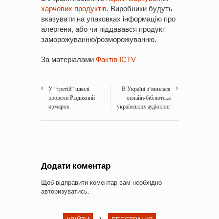
харчових продуктів
. Виробники будуть
вказувати на упаковках інформацію про
алергени, або чи піддавався продукт
заморожуванню/розморожуванню.
За матеріалами
Фактів ICTV
У “третій” школі
В Україні з’явилася
провели Різдвяний
онлайн-бібліотека
ярмарок
українських аудіокниг
Додати коментар
Щоб відправити коментар вам необхідно
авторизуватись
.