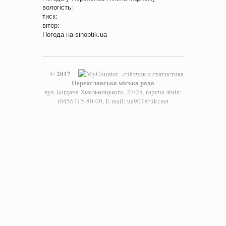
вологість:
тиск:
вітер:
Погода на
sinoptik.ua
© 2017
Переяславська міська рада
вул. Богдана Хмельницького, 27/25, гаряча лінія:
(04567) 5-80-00, E-mail: ua907@ukr.net