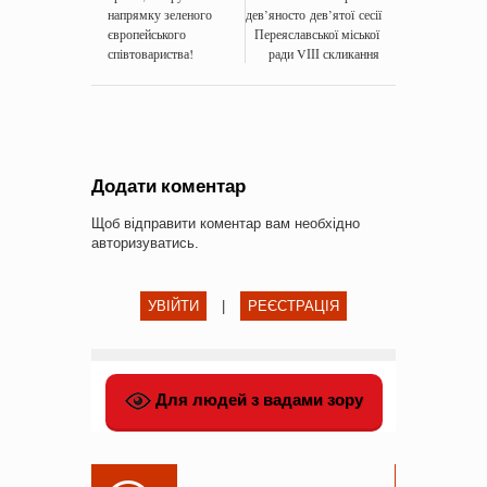
напрямку зеленого
дев’яносто дев’ятої сесії
європейського
Переяславської міської
співтовариства!
ради VІІІ скликання
Додати коментар
Щоб відправити коментар вам необхідно
авторизуватись
.
УВІЙТИ
|
РЕЄСТРАЦІЯ
Для людей з вадами зору