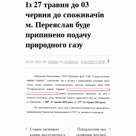
Із 27 травня до 03
на період 2018 – 2020 роки Оголошення про збір ідей
проектів
-
0 Коментарів
червня до споживачів
м. Переяслав буде
припинено подачу
природного газу
09.05.2025
BY
АДМІН
IN
НОВИНИ
·
0 КОМЕНТАРІВ
Станьте частинкою
Повідомлення про
країни, яка рухається в
скликання чергової