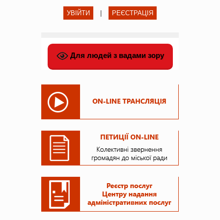
УВІЙТИ
|
РЕЄСТРАЦІЯ
Для людей з вадами зору