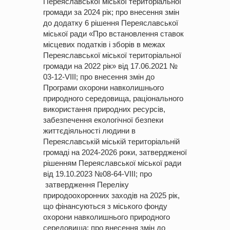
Переяславської міської територіальної
громади за 2024 рік; про внесення змін
до додатку 6 рішення Переяславської
міської ради «Про встановлення ставок
місцевих податків і зборів в межах
Переяславської міської територіальної
громади на 2022 рік» від 17.06.2021 №
03-12-VIII; про внесення змін до
Програми охорони навколишнього
природного середовища, раціонального
використання природних ресурсів,
забезпечення екологічної безпеки
життєдіяльності людини в
Переяславській міській територіальній
громаді на 2024-2026 роки, затвердженої
рішенням Переяславської міської ради
від 19.10.2023 №08-64-VIII; про
затвердження Переліку
природоохоронних заходів на 2025 рік,
що фінансуються з міського фонду
охорони навколишнього природного
середовища; про внесення змін до