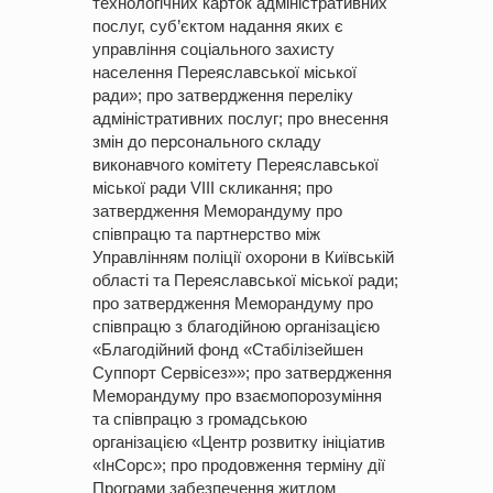
технологічних карток адміністративних
послуг, суб’єктом надання яких є
управління соціального захисту
населення Переяславської міської
ради»; про затвердження переліку
адміністративних послуг; про внесення
змін до персонального складу
виконавчого комітету Переяславської
міської ради VIIІ скликання; про
затвердження Меморандуму про
співпрацю та партнерство між
Управлінням поліції охорони в Київській
області та Переяславської міської ради;
про затвердження Меморандуму про
співпрацю з благодійною організацією
«Благодійний фонд «Стабілізейшен
Суппорт Сервісез»»; про затвердження
Меморандуму про взаємопорозуміння
та співпрацю з громадською
організацією «Центр розвитку ініціатив
«ІнСорс»; про продовження терміну дії
Програми забезпечення житлом