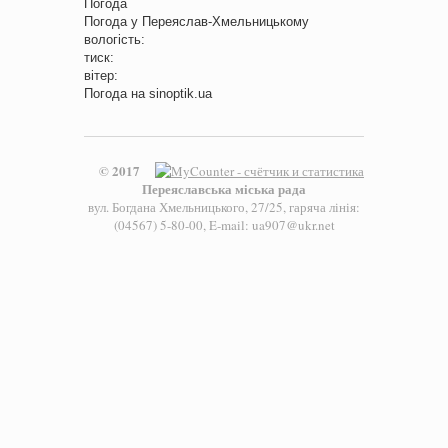
Погода
Погода у
Переяслав-Хмельницькому
вологість:
тиск:
вітер:
Погода на
sinoptik.ua
© 2017
Переяславська міська рада
вул. Богдана Хмельницького, 27/25, гаряча лінія:
(04567) 5-80-00, E-mail: ua907@ukr.net