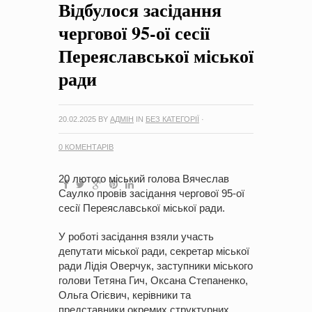
Відбулося засідання
на період 2018 – 2020 роки Оголошення про збір ідей
проектів
-
0 Коментарів
чергової 95-ої сесії
Переяславської міської
ради
20.02.2025
BY
АДМІН
IN
БЕЗ КАТЕГОРІЇ
·
0 КОМЕНТАРІВ
20 лютого міський голова Вячеслав
Саулко провів засідання чергової 95-ої
сесії Переяславської міської ради.
У роботі засідання взяли участь
депутати міської ради, секретар міської
ради Лідія Оверчук, заступники міського
голови Тетяна Гич, Оксана Степаненко,
Ольга Огієвич, керівники та
представники окремих структурних