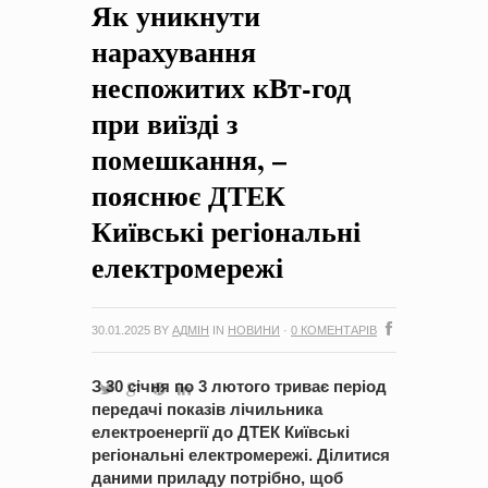
Як уникнути
на період 2018 – 2020 роки Оголошення про збір ідей
проектів
-
0 Коментарів
нарахування
неспожитих кВт-год
при виїзді з
помешкання, –
пояснює ДТЕК
Київські регіональні
електромережі
30.01.2025
BY
АДМІН
IN
НОВИНИ
·
0 КОМЕНТАРІВ
З 30 січня по 3 лютого триває період
передачі показів лічильника
електроенергії до ДТЕК Київські
регіональні електромережі. Ділитися
даними приладу потрібно, щоб