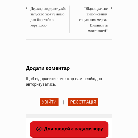
Держприкордонслужба
“Відповідальне
запускає гарячу лінію
використання
для боротьби з
соціальних мереж:
корупцією
Виклики та
можливості”
Додати коментар
Щоб відправити коментар вам необхідно
авторизуватись
.
УВІЙТИ
|
РЕЄСТРАЦІЯ
Для людей з вадами зору