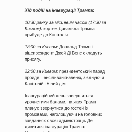
Хід подій на інавгурації Трампа:
10:30 ранку за місцевим часом (17:30 за
Києвом)
: кортеж Дональда Трампа
прибуде до Капітолія.
18:00 за Києвом:
Дональд Трамп і
віцепрезидент Джей Ді Венс складуть
присягу.
22:00 за Києвом:
президентський парад
пройде Пенсільванія-авеню, з’єднуючи
Капітолій і Білий дім.
Інавгураційний день завершиться
урочистими балами, на яких Трамп
планує звернутися до гостей із
промовами, наголошуючи на головних
завданнях своєї адміністрації. Де
дивитися інавгурацію Трампа: