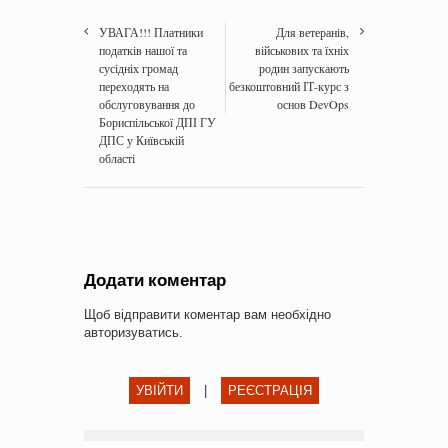
УВАГА!!! Платники
Для ветеранів,
податків нашої та
військових та їхніх
сусідніх громад
родин запускають
переходять на
безкоштовний ІТ-курс з
обслуговування до
основ DevOps
Бориспільської ДПІ ГУ
ДПС у Київській
області
Додати коментар
Щоб відправити коментар вам необхідно
авторизуватись
.
УВІЙТИ
|
РЕЄСТРАЦІЯ