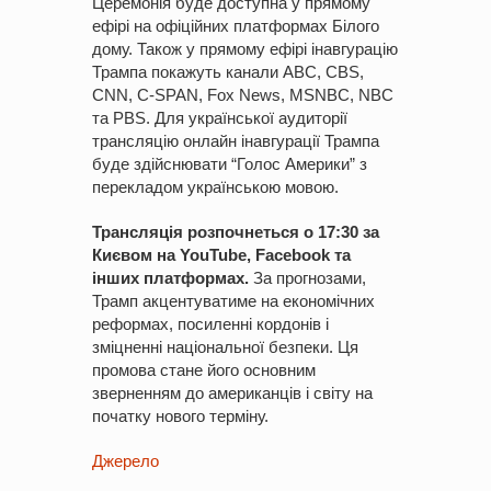
Церемонія буде доступна у прямому
ефірі на офіційних платформах Білого
дому. Також у прямому ефірі інавгурацію
Трампа покажуть канали ABC, CBS,
CNN, C-SPAN, Fox News, MSNBC, NBC
та PBS. Для української аудиторії
трансляцію онлайн інавгурації Трампа
буде здійснювати “Голос Америки” з
перекладом українською мовою.
Трансляція розпочнеться о 17:30 за
Києвом на YouTube, Facebook та
інших платформах.
За прогнозами,
Трамп акцентуватиме на економічних
реформах, посиленні кордонів і
зміцненні національної безпеки. Ця
промова стане його основним
зверненням до американців і світу на
початку нового терміну.
Джерело