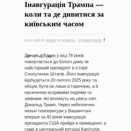
Інавгурація Трампа —
на період 2018 – 2020 роки Оголошення про збір ідей
проектів
-
0 Коментарів
коли та де дивитися за
київським часом
20.01.2025
BY
АДМІН
IN
НОВИНИ
·
0 КОМЕНТАРІВ
Дональд Трамп у віці 78 років
повертається до Білого дому як
найстарший президент в історії
Сполучених Штатів. Його інавгурація
відбудеться 20 лютого 2025 року та
обіцяє бути не лише історичною, а й
насиченою яскравими подіями та
заявами, які вплинуть на увесь світ.
Дональд Трамп. Через небезпечно
низькі температури у Вашингтоні
вперше за 40 років інавгурація
президента США пройде в приміщенні, а
саме в центральній ротонді Капітолія.