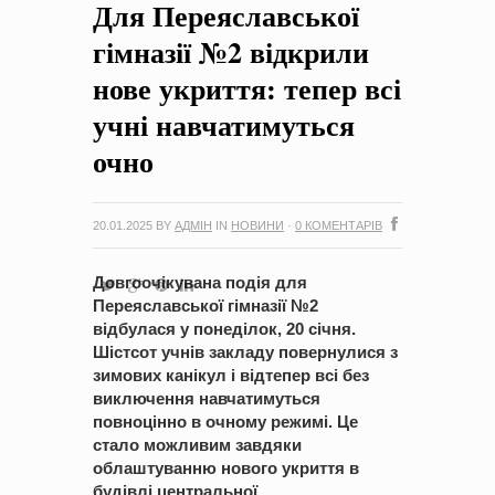
Для Переяславської
на період 2018 – 2020 роки Оголошення про збір ідей
проектів
-
0 Коментарів
гімназії №2 відкрили
нове укриття: тепер всі
учні навчатимуться
очно
20.01.2025
BY
АДМІН
IN
НОВИНИ
·
0 КОМЕНТАРІВ
Довгоочікувана подія для
Переяславської гімназії №2
відбулася у понеділок, 20 січня.
Шістсот учнів закладу повернулися з
зимових канікул і відтепер всі без
виключення навчатимуться
повноцінно в очному режимі. Це
стало можливим завдяки
облаштуванню нового укриття в
будівлі центральної