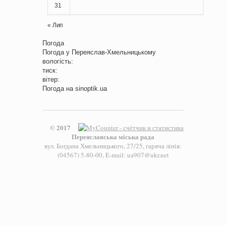
31
« Лип
Погода
Погода у
Переяслав-Хмельницькому
вологість:
тиск:
вітер:
Погода на
sinoptik.ua
© 2017
Переяславська міська рада
вул. Богдана Хмельницького, 27/25, гаряча лінія:
(04567) 5-80-00, E-mail: ua907@ukr.net