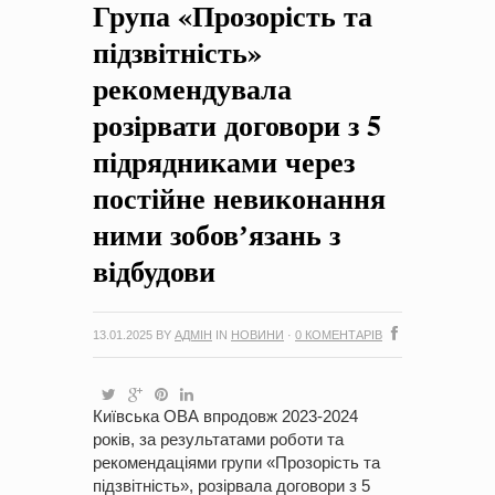
Група «Прозорість та
на період 2018 – 2020 роки Оголошення про збір ідей
проектів
-
0 Коментарів
підзвітність»
рекомендувала
розірвати договори з 5
підрядниками через
постійне невиконання
ними зобовʼязань з
відбудови
13.01.2025
BY
АДМІН
IN
НОВИНИ
·
0 КОМЕНТАРІВ
Київська ОВА впродовж 2023-2024
років, за результатами роботи та
рекомендаціями групи «Прозорість та
підзвітність», розірвала договори з 5