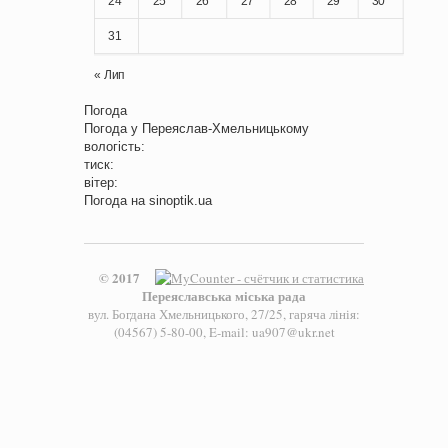
24
25
26
27
28
29
30
31
« Лип
Погода
Погода у
Переяслав-Хмельницькому
вологість:
тиск:
вітер:
Погода на
sinoptik.ua
© 2017
Переяславська міська рада
вул. Богдана Хмельницького, 27/25, гаряча лінія:
(04567) 5-80-00, E-mail: ua907@ukr.net