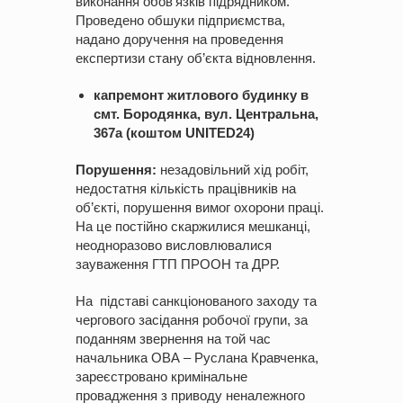
виконання обов’язків підрядником.
Проведено обшуки підприємства,
надано доручення на проведення
експертизи стану об’єкта відновлення.
капремонт житлового будинку в
смт. Бородянка, вул. Центральна,
367а (коштом UNITED24)
Порушення:
незадовільний хід робіт,
недостатня кількість працівників на
об’єкті, порушення вимог охорони праці.
На це постійно скаржилися мешканці,
неодноразово висловлювалися
зауваження ГТП ПРООН та ДРР.
На підставі санкціонованого заходу та
чергового засідання робочої групи, за
поданням звернення на той час
начальника ОВА – Руслана Кравченка,
зареєстровано кримінальне
провадження з приводу неналежного