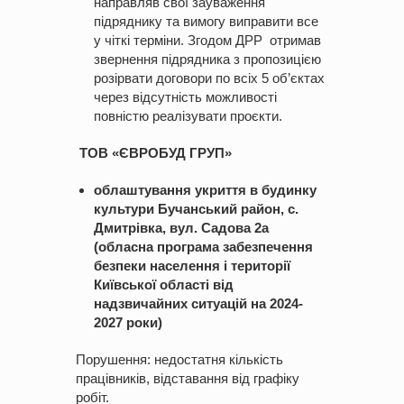
направляв свої зауваження
підряднику та вимогу виправити все
у чіткі терміни. Згодом ДРР отримав
звернення підрядника з пропозицією
розірвати договори по всіх 5 об’єктах
через відсутність можливості
повністю реалізувати проєкти.
ТОВ «ЄВРОБУД ГРУП»
облаштування укриття в будинку
культури Бучанський район, с.
Дмитрівка, вул. Садова 2а
(обласна програма забезпечення
безпеки населення і території
Київської області від
надзвичайних ситуацій на 2024-
2027 роки)
Порушення: недостатня кількість
працівників, відставання від графіку
робіт.