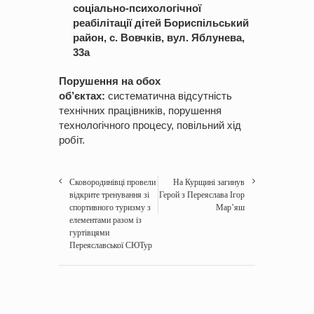
соціально-психологічної
реабілітації дітей Бориспільський
район, с. Вовчків, вул. Яблунева,
33а
Порушення на обох
об’єктах:
систематична відсутність
технічних працівників, порушення
технологічного процесу, повільний хід
робіт.
Сковородинівці провели
На Курщині загинув
відкрите тренування зі
Герой з Переяслава Ігор
спортивного туризму з
Марʼяш
елементами разом із
гуртівцями
Переяславської СЮТур