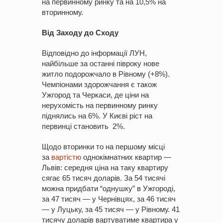
на первинному ринку та на 10,5% на
вторинному.
Від Заходу до Сходу
Відповідно до інформації ЛУН,
найбільше за останні півроку нове
житло подорожчало в Рівному (+8%).
Чемпіонами здорожчання є також
Ужгород та Черкаси, де ціни на
нерухомість на первинному ринку
піднялись на 6%. У Києві ріст на
первинці становить 2%.
Щодо вторинки то на першому місці
за
вартістю
однокімнатних квартир —
Львів: середня ціна на таку квартиру
сягає 65 тисяч доларів. За 54 тисячі
можна придбати “однушку” в Ужгороді,
за 47 тисяч — у Чернівцях, за 46 тисяч
— у Луцьку, за 45 тисяч — у Рівному. 41
тисячу доларів вартуватиме квартира у