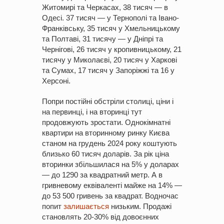
Житомирі та Черкасах, 38 тисяч — в
Одесі. 37 тисяч — у Тернополі та Івано-
Франківську, 35 тисяч у Хмельницькому
та Полтаві, 31 тисячу — у Дніпрі та
Чернігові, 26 тисяч у кропивницькому, 21
тисячу у Миколаєві, 20 тисяч у Харкові
та Сумах, 17 тисяч у Запоріжжі та 16 у
Херсоні.
Попри постійні обстріли столиці, ціни і
на первинці, і на вторинці тут
продовжують зростати. Однокімнатні
квартири на вторинному ринку Києва
станом на грудень 2024 року коштують
близько 60 тисяч доларів. За рік ціна
вторинки збільшилася на 5% у доларах
— до 1290 за квадратний метр. А в
гривневому еквіваленті майже на 14% —
до 53 500 гривень за квадрат. Водночас
попит
залишається
низьким. Продажі
становлять 20-30% від довоєнних