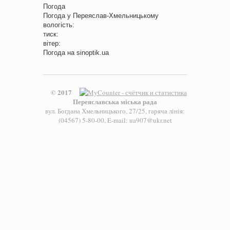
Погода
Погода у
Переяслав-Хмельницькому
вологість:
тиск:
вітер:
Погода на
sinoptik.ua
© 2017
Переяславська міська рада
вул. Богдана Хмельницького, 27/25, гаряча лінія:
(04567) 5-80-00, E-mail: ua907@ukr.net