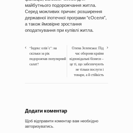
майбутнього подорожчання житла.
Серед можливих причин: розширення
державної іпотечної програми “єОселя”,
а також ймовірне зростання
оподаткування при купівлі житла.
“Індекс олівʼє”: на
Олена Зеленська: Під
скільки за рік
час оборони країни
подорожчав популярний
відповідальні бізнеси –
салат?
це ті, що забезпечують
не тільки послуги і
товари, а й стійкість
Додати коментар
Щоб відправити коментар вам необхідно
авторизуватись
.