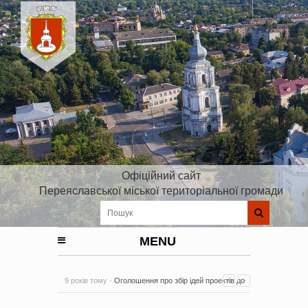
Офіційний сайт
Переяславської міської територіальної громади
MENU
9 років тому -
Оголошення про збір ідей проектів до
Плану реалізації Стратегії розвитку Київської області