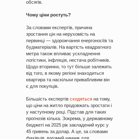
обсягів.
Чому ціни ростуть?
За словами експертів, причина
зростання цін на нерухомість на
первинці — здорожчання енергоносіїв та
будматеріалів. На вартість квадратного
метра також впливає ускладнення
логістики, інфляція, нестача робітників.
Щодо вторинки, то тут більше залежить
від того, в якому регіоні знаходиться
квартира та наскільки привабливим він
є для покупців.
Більшість експертів
сходяться
на тому,
що ціни на житло продовжать зростати і
у наступному році. Підстав для таких
прогнозів кілька. Зокрема, у державному
бюджеті на 2025 рік закладений курс у
45 гривень за долар. А це, за словами
фахівців, вагомий чинник для