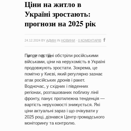
Ціни на житло в
на період 2018 – 2020 роки Оголошення про збір ідей
проектів
-
0 Коментарів
Україні зростають:
прогнози на 2025 рік
24.12.2024
BY
АДМІН
IN
НОВИНИ
·
0 КОМЕНТАРІВ
Попри постійні обстріли російськими
військами, ціни на нерухомість в Україні
продовжують зростати. Зокрема, це
помітно у Києві, який регулярно зазнає
атак російських дронів і ракет.
Водночас, у східних і південних
регіонах, розташованих поблизу лінії
фронту, панує протилежна тенденція —
вартість нерухомості знижується. Які
ціни актуальні зараз і що очікувати у
2025 році, дізнався Центр громадського
моніторингу та контролю.