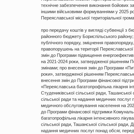
технічне забезпечення виконання бойових з
іншими військовими формуваннями у 2025 роц
Переяславської міської територіальної гром
про передачу коштів у вигляді субвенції з б
районного бюджету Бориспільського району;
публічного порядку, зміцнення правопорядку
правопорушень на території Переяславської м
змін до Програми підвищення енергоефектив
на 2021-2024 роки, затвердженої рішенням Пер
змінами; про внесення змін до Програми «Пи
роки», затвердженої рішенням Переяславської 
внесення змін до Програми фінансової підт
«Переяславська багатопрофільна лікарня інт
Студениківської сільської ради, Ташанської с
сільської ради та надання медичних послуг
медичного обслуговування населення на 2022-
до Програми фінансової підтримки Комуналь
багатопрофільна лікарня інтенсивного лікув
сільської ради, Ташанської сільської ради, Д
надання медичних послуг понад обсяг, пере