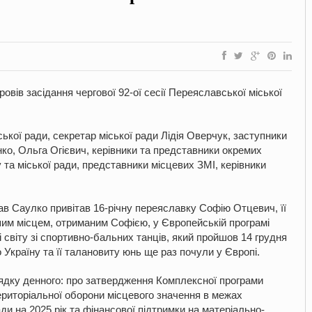
овів засідання чергової 92-ої сесії Переяславської міської
ської ради, секретар міської ради Лідія Оверчук, заступники
ко, Ольга Огієвич, керівники та представники окремих
у та міської ради, представники місцевих ЗМІ, керівники
ав Саулко привітав 16-річну переяславку Софію Отцевич, її
шим місцем, отриманим Софією, у Європейській програмі
 світу зі спортивно-бальних танців, який пройшов 14 грудня
о Україну та її талановиту юнь ще раз почули у Європі.
рядку денного: про затвердження Комплексної програми
 територіальної оборони місцевого значення в межах
ди на 2025 рік та фінансової підтримки на матеріально-