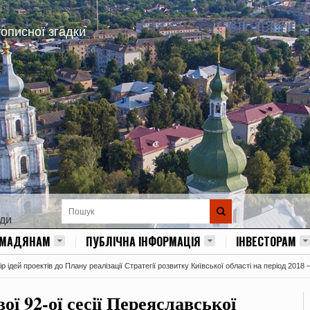
тописної згадки
ади
ОМАДЯНАМ
ПУБЛІЧНА ІНФОРМАЦІЯ
ІНВЕСТОРАМ
 ідей проектів до Плану реалізації Стратегії розвитку Київської області на період 2018 
ої 92-ої сесії Переяславської