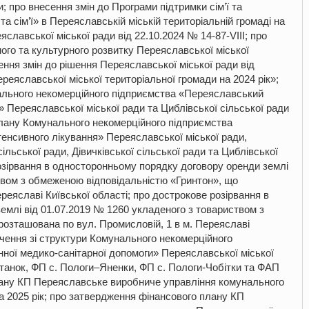
 про внесення змін до Програми підтримки сім’ї та
а сім’ї» в Переяславській міській територіальній громаді на
славської міської ради від 22.10.2024 № 14-87-VIII; про
го та культурного розвитку Переяславської міської
сення змін до рішення Переяславської міської ради від
реяславської міської територіальної громади на 2024 рік»;
ального некомерційного підприємства «Переяславський
 Переяславської міської ради та Циблівської сільської ради
плану Комунального некомерційного підприємства
енсивного лікування» Переяславської міської ради,
ільської ради, Дівичківської сільської ради та Циблівської
розірвання в односторонньому порядку договору оренди землі
твом з обмеженою відповідальністю «Гринтон», що
реяславі Київської області; про дострокове розірвання в
млі від 01.07.2019 № 1260 укладеного з товариством з
озташована по вул. Промисловій, 1 в м. Переяславі
ючення зі структури Комунального некомерційного
ної медико-санітарної допомоги» Переяславської міської
ітанок, ФП с. Пологи–Яненки, ФП с. Пологи-Чобітки та ФАП
лану КП Переяславське виробниче управління комунального
а 2025 рік; про затвердження фінансового плану КП