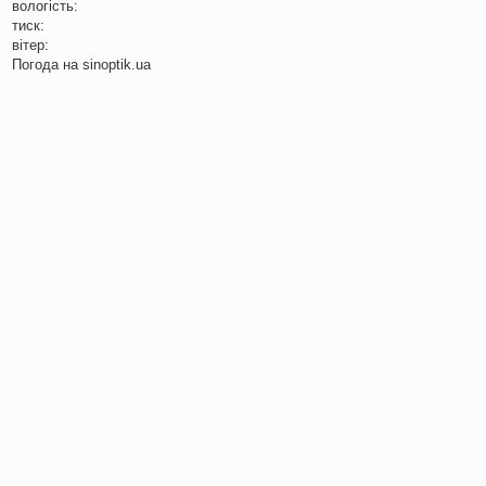
вологість:
тиск:
вітер:
Погода на
sinoptik.ua