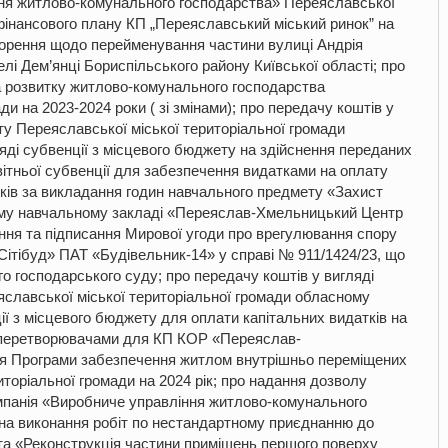
ня житлово-комунального господарства» Переяславської
 фінансового плану КП „Переяславський міський ринок” на
оворення щодо перейменування частини вулиці Андрія
лі Дем’янці Бориспільського району Київської області; про
 розвитку житлово-комунального господарства
и на 2023-2024 роки ( зі змінами); про передачу коштів у
у Переяславської міської територіальної громади
яді субвенції з місцевого бюджету на здійснення переданих
світньої субвенції для забезпечення видатками на оплату
иків за викладання годин навчального предмету «Захист
ому навчальному закладі «Переяслав-Хмельницький Центр
ення та підписання Мирової угоди про врегулювання спору
ітібуд» ПАТ «Будівельник-14» у справі № 911/1424/23, що
го господарського суду; про передачу коштів у вигляді
лавської міської територіальної громади обласному
ії з місцевого бюджету для оплати капітальних видатків на
 перетворювачами для КП КОР «Переяслав-
я Програми забезпечення житлом внутрішньо переміщених
иторіальної громади на 2024 рік; про надання дозволу
панія «Виробниче управління житлово-комунального
 на виконання робіт по нестандартному приєднанню до
та «Реконструкція частини приміщень першого поверху