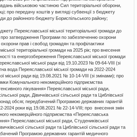
авдань військовою частиною Сил територіальної оборони,
і; про передачу коштів у вигляді субвенції з бюджету
ади до районного бюджету Бориспільського району;
юджету Переяславської міської територіальної громади до
 про затвердження Програми по забезпеченню охорони
, охорони прав і свобод громадян та профілактики
іської територіальної громади на 2025 рік; про внесення
ності та енергозбереження Переяславської міської громади
еяславської міської ради від 19.10.2023 № 09-64-VIII (зі
тна вода Переяславської міської громади на 2022-2024
міської ради від 19.08.2021 № 10-14-VIII (зі змінами); про
римки Комунального некомерційного підприємства
енсивного лікування» Переяславської міської ради,
ільської ради, Дівичківської сільської ради та Циблівської
 понад обсяг, передбачений Програмою державних гарантій
2024 роки від 19.08.2021 № 22-14-VIII; про внесення змін
ного некомерційного підприємства «Переяславська
ання» Переяславської міської ради, Студениківської
івичківської сільської ради та Циблівської сільської ради та
дбачений Програмою державних гарантій медичного