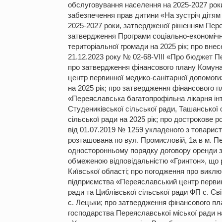
обслуговування населення на 2025-2027 роки;
забезпечення прав дитини «На зустріч дітям т
2025-2027 роки, затвердженої рішенням Перея
затвердження Програми соціально-економічно
територіальної громади на 2025 рік; про вне
21.12.2023 року № 02-68-VІІІ «Про бюджет Пе
про затвердження фінансового плану Комун
центр первинної медико-санітарної допомоги»
на 2025 рік; про затвердження фінансового 
«Переяславська багатопрофільна лікарня інт
Студениківської сільської ради, Ташанської с
сільської ради на 2025 рік; про дострокове 
від 01.07.2019 № 1259 укладеного з товарис
розташована по вул. Промисловій, 1а в м. Пе
односторонньому порядку договору оренди зе
обмеженою відповідальністю «Гринтон», що р
Київської області; про погодження про викл
підприємства «Переяславський центр первин
ради та Циблівської сільської ради ФП с. Св
с. Лецьки; про затвердження фінансового п
господарства Переяславської міської ради н