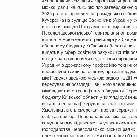
«Управляюча компанія «Виробниче управлін
міської ради на 2025 рік; про затвердження
2025 рік; про проведення громадського обг
Кучеренка на вулицю Захисників України у се
внесення змін до Програми реформування та
Переяславської міської територіальної громад
вигляді міжбюджетного трансферту з бюджет
обласному бюджету Київської області у вигл
видатків у сфері освіти за рахунок коштів о
праці з нарахуваннями педагогічних працівн
України» в державному професійно-технічн
професійно-технічної освіти»; про затвердж
між Переяславською міською радою та ДП «С
перебуває на розгляді Північного апеляційно
міжбюджетного трансферту з бюджету Переяс
бюджету Київської області у вигляді субвенц
встановлення шаф керування з частотними
Хмельницьктепломережа»; про затвердженн
осіб на території Переяславської міської тер
комунальному підприємству управляюча ком
господарства Переяславської міської ради»
електричних мереж системи розподілу об’єк