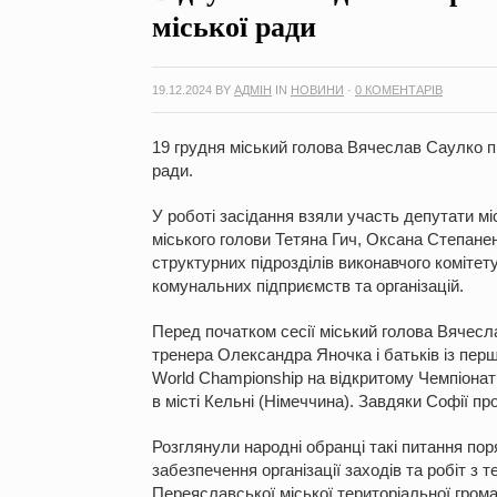
міської ради
19.12.2024
BY
АДМІН
IN
НОВИНИ
·
0 КОМЕНТАРІВ
19 грудня міський голова Вячеслав Саулко пр
ради.
У роботі засідання взяли участь депутати мі
міського голови Тетяна Гич, Оксана Степанен
структурних підрозділів виконавчого комітет
комунальних підприємств та організацій.
Перед початком сесії міський голова Вячесл
тренера Олександра Яночка і батьків із пер
World Championship на відкритому Чемпіонаті
в місті Кельні (Німеччина). Завдяки Софії пр
Розглянули народні обранці такі питання по
забезпечення організації заходів та робіт з
Переяславської міської територіальної грома