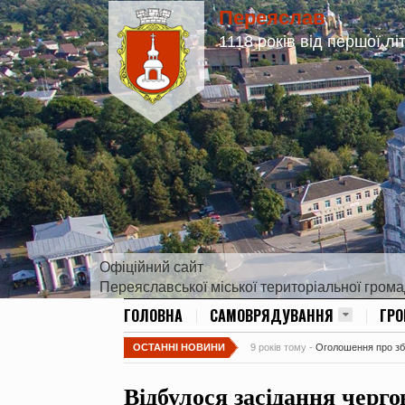
Переяслав
1118 років від першої лі
Офіційний сайт
Переяславської міської територіальної гром
ГОЛОВНА
САМОВРЯДУВАННЯ
ГР
ОСТАННІ НОВИНИ
9 років тому -
Оголошення про збір
Відбулося засідання чергов