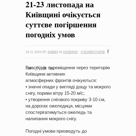
21-23 листопада на
на період 2018 – 2020 роки Оголошення про збір ідей
проектів
-
0 Коментарів
Київщині очікується
суттєве погіршення
погодніх умов
18.11.2024
BY
АДМІН
IN
НОВИНИ
·
0 КОМЕНТАРІВ
Внаслідок переміщення через територію
Київщини активних
атмосферних фронтів очікуються:
• значні опади у вигляді дощу та мокрого
снігу, пориви вітру 15-20 м/с;
• утворення снігового покриву 3-10 см,
на дорогах ожеледиця, місцями
спостерігатимуться ожеледь та
налипання мокрого снігу.
Погодні умови призведуть до