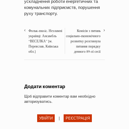
ускладнення роботи енергетичних та
комунальних підприємств, порушення
руху транспорту.
Фольк-music. Незламні
Комісія з питань
українці: Ансамбль
соціально-економічного
“ВЕСЕЛКА” [м.
розвитку розглянула
Переяслав, Київська
питання порядку
обл.]
денного 89-ої сесії
Додати коментар
Щоб відправити коментар вам необхідно
авторизуватись
.
УВІЙТИ
|
РЕЄСТРАЦІЯ