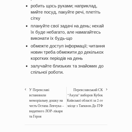
робить щось руками; наприклад,
мийте посуд, пакуйте речі, плетіть
сітку
плануйте свої задачі на день; нехай
їх буде небагато, але намагайтесь
виконати їх будь-що
обмежте доступ інформації; читання
новин треба обмежити до декількох
коротких періодів на день
залучайте близьких та знайомих до
спільної роботи.
У Переяславі
Переяславський СК
встановили
“Акула” виборов Кубок
меморіальну дошку на
Київської області за 2-ге
честь Остапа Левчука –
місце з Таеквон-До ІТФ
видатного ЛОР-лікаря
та Героя