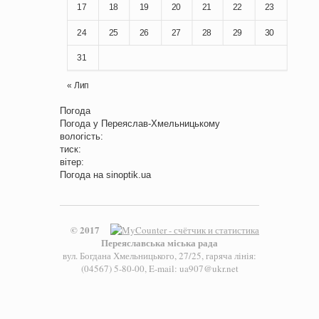
17
18
19
20
21
22
23
24
25
26
27
28
29
30
31
« Лип
Погода
Погода у
Переяслав-Хмельницькому
вологість:
тиск:
вітер:
Погода на
sinoptik.ua
© 2017
Переяславська міська рада
вул. Богдана Хмельницького, 27/25, гаряча лінія:
(04567) 5-80-00, E-mail: ua907@ukr.net