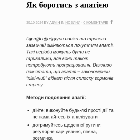
Як боротись з апатією
на період 2018 – 2020 роки Оголошення про збір ідей
проектів
-
0 Коментарів
30.10.2024
BY
АДМІН
IN
НОВИНИ
·
0 КОМЕНТАРІВ
Гострі приступи паніки та тривоги
зазвичай зміняються почуттям апатії.
Такі періоди можуть бути не
тривалими, але вони також
потребують пропрацювання. Важливо
пам’ятати, що апатія – закономірний
“хімічний” відкат після сплеску гормонів
стресу.
Методи подолання апатії:
дійте; виконуйте будь-які прості дії та
не намагайтесь їх аналізувати
дотримуйтесь щоденної рутини;
регулярне харчування, гігієна,
розминка