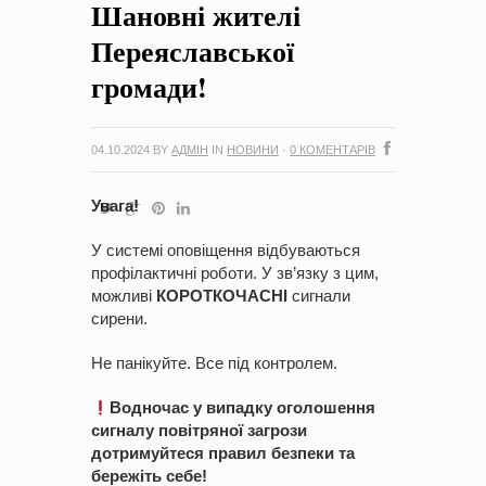
Шановні жителі
на період 2018 – 2020 роки Оголошення про збір ідей
проектів
-
0 Коментарів
Переяславської
громади!
04.10.2024
BY
АДМІН
IN
НОВИНИ
·
0 КОМЕНТАРІВ
Увага!
У системі оповіщення відбуваються
профілактичні роботи. У зв’язку з цим,
можливі
КОРОТКОЧАСНІ
сигнали
сирени.
Не панікуйте. Все під контролем.
Водночас у випадку оголошення
сигналу повітряної загрози
дотримуйтеся правил безпеки та
бережіть себе!