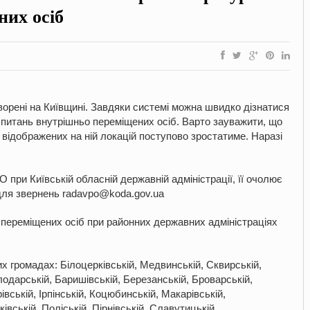
них осіб
ворені на Київщині. Завдяки системі можна швидко дізнатися
питань внутрішньо переміщених осіб. Варто зауважити, що
 відображених на ній локацій поступово зростатиме. Наразі
при Київській обласній державній адміністрації, її очолює
ля звернень radavpo@koda.gov.ua
 переміщених осіб при районних державних адміністраціях
 громадах: Білоцерківській, Медвинській, Сквирській,
одарській, Баришівській, Березанській, Броварській,
івській, Ірпінській, Коцюбинській, Макарівській,
івській, Поліській, Пірнівській, Славутицькій,