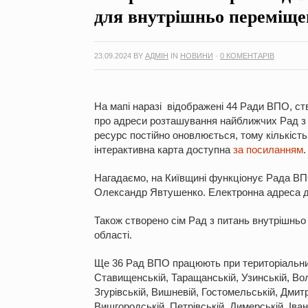
для внутрішньо переміще
23.09.2024
BY
АДМІН
IN
НОВИНИ
·
0 КОМЕНТАРІВ
На мапі наразі відображені 44 Ради ВПО, ст
про адреси розташування найближчих Рад з 
ресурс постійно оновлюється, тому кількість
інтерактивна карта доступна
за посиланням
.
Нагадаємо, на Київщині функціонує Рада ВПО 
Олександр Явтушенко. Електронна адреса д
Також створено сім Рад з питань внутрішньо
області.
Ще 36 Рад ВПО працюють при територіальних
Ставищенській, Таращанській, Узинській, Вол
Згурівській, Вишневій, Гостомельській, Дмитр
Вишгородській, Петрівській, Димерській, Іванк