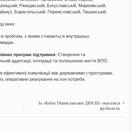
арлицькій, Ржищівській, Богуславській, Миронівській,
айону), Бориспільській, Переяславській, Ташанській.
ед яких:
та проблем, з якими стикаються внутрішньо
ромадах.
аявних програм підтримки
: Створення та
льній адаптації, інтеграції та поліпшенню життя ВПО.
я ефективної комунікації між державними структурами,
 оперативне реагування на їхні потреби.
За «Кубок Переяславської ДЮСШ» змагалися
футболісти