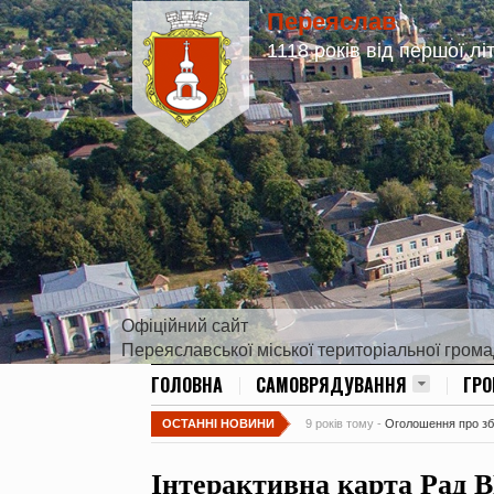
Переяслав
1118 років від першої лі
Офіційний сайт
Переяславської міської територіальної гром
ГОЛОВНА
САМОВРЯДУВАННЯ
ГР
ОСТАННІ НОВИНИ
9 років тому -
Оголошення про збір
Інтерактивна карта Рад 