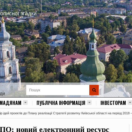
тописної згадки
ади
ОМАДЯНАМ
ПУБЛІЧНА ІНФОРМАЦІЯ
ІНВЕСТОРАМ
 ідей проектів до Плану реалізації Стратегії розвитку Київської області на період 2018 
ВПО: новий електронний ресурс