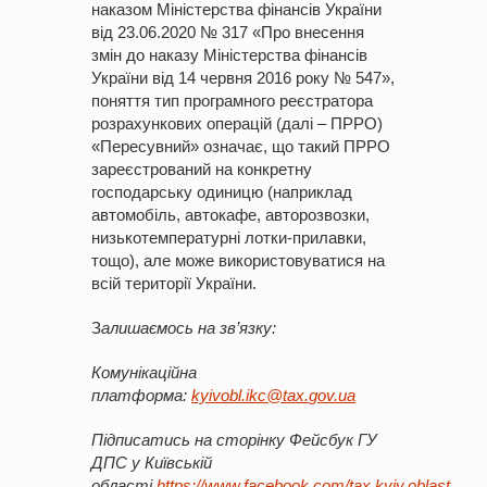
наказом Міністерства фінансів України
від 23.06.2020 № 317 «Про внесення
змін до наказу Міністерства фінансів
України від 14 червня 2016 року № 547»,
поняття тип програмного реєстратора
розрахункових операцій (далі – ПРРО)
«Пересувний» означає, що такий ПРРО
зареєстрований на конкретну
господарську одиницю (наприклад
автомобіль, автокафе, авторозвозки,
низькотемпературні лотки-прилавки,
тощо), але може використовуватися на
всій території України.
З
алишаємось
на
зв’язку
:
Комунікаційна
платформа:
kyivobl
.
ikc
@
tax
.
gov
.
ua
Підписатись на сторінку
Фейсбук
ГУ
ДПС у Київській
облас
ті
https://www.facebook.com/tax.kyiv.oblast