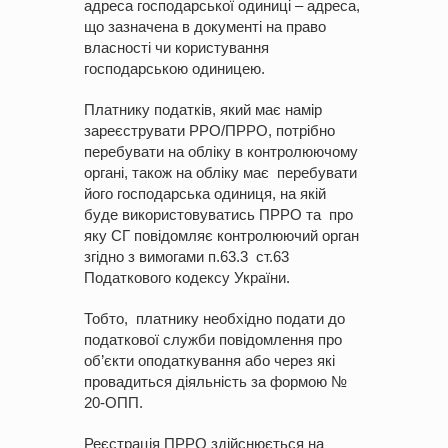
адреса господарської одиниці – адреса,
що зазначена в документі на право
власності чи користування
господарською одиницею.
Платнику податків, який має намір
зареєструвати РРО/ПРРО, потрібно
перебувати на обліку в контролюючому
органі, також на обліку має перебувати
його господарська одиниця, на якій
буде використовуватись ПРРО та про
яку СГ повідомляє контролюючий орган
згідно з вимогами п.63.3 ст.63
Податкового кодексу України.
Тобто, платнику необхідно подати до
податкової служби повідомлення про
об’єкти оподаткування або через які
провадиться діяльність за формою №
20-ОПП.
Реєстрація ПРРО здійснюється на