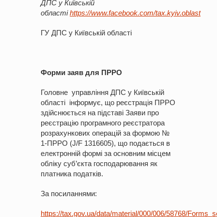
ДПС у Київській
облас
ті
https://www.facebook.com/tax.kyiv.oblast
ГУ ДПС у Київській області
Форми заяв для ПРРО
Головне управління ДПС у Київській
області інформує, що реєстрація ПРРО
здійснюється на підставі Заяви про
реєстрацію програмного реєстратора
розрахункових операцій за формою №
1-ПРРО (J/F 1316605), що подається в
електронній формі за основним місцем
обліку суб’єкта господарювання як
платника податків.
За посиланнями:
https://tax.gov.ua/data/material/000/006/58768/Forms_s