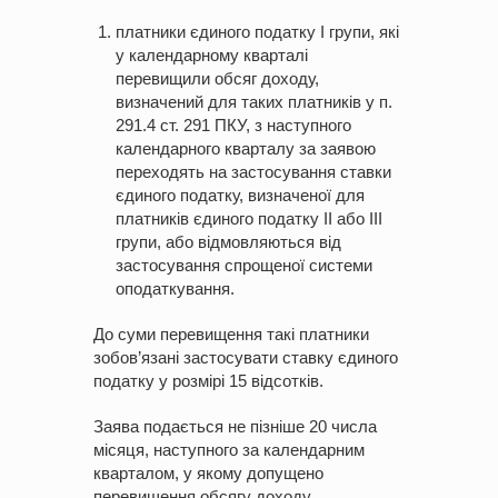
платники єдиного податку І групи, які
у календарному кварталі
перевищили обсяг доходу,
визначений для таких платників у п.
291.4 ст. 291 ПКУ, з наступного
календарного кварталу за заявою
переходять на застосування ставки
єдиного податку, визначеної для
платників єдиного податку ІІ або ІІІ
групи, або відмовляються від
застосування спрощеної системи
оподаткування.
До суми перевищення такі платники
зобов’язані застосувати ставку єдиного
податку у розмірі 15 відсотків.
Заява подається не пізніше 20 числа
місяця, наступного за календарним
кварталом, у якому допущено
перевищення обсягу доходу.