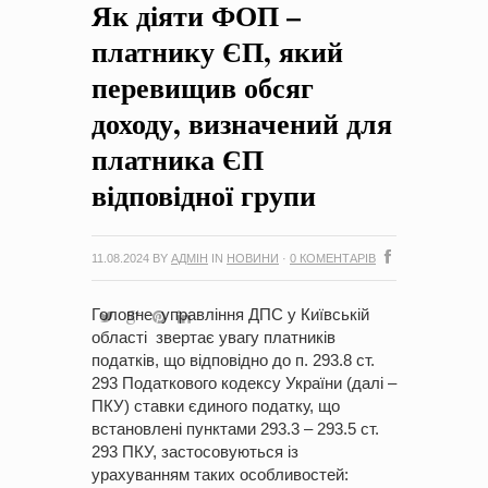
Як діяти ФОП –
на період 2018 – 2020 роки Оголошення про збір ідей
проектів
-
0 Коментарів
платнику ЄП, який
перевищив обсяг
доходу, визначений для
платника ЄП
відповідної групи
11.08.2024
BY
АДМІН
IN
НОВИНИ
·
0 КОМЕНТАРІВ
Головне управління ДПС у Київській
області звертає увагу платників
податків, що відповідно до п. 293.8 ст.
293 Податкового кодексу України (далі –
ПКУ) ставки єдиного податку, що
встановлені пунктами 293.3 – 293.5 ст.
293 ПКУ, застосовуються із
урахуванням таких особливостей: