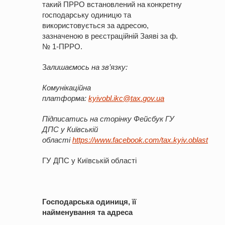
такий ПРРО встановлений на конкретну
господарську одиницю та
використовується за адресою,
зазначеною в реєстраційній Заяві за ф.
№ 1-ПРРО.
З
алишаємось
на
зв’язку
:
Комунікаційна
платформа:
kyivobl
.
ikc
@
tax
.
gov
.
ua
Підписатись на сторінку
Фейсбук
ГУ
ДПС у Київській
облас
ті
https://www.facebook.com/tax.kyiv.oblast
ГУ ДПС у Київській області
Господарська одиниця, її
найменування та адреса