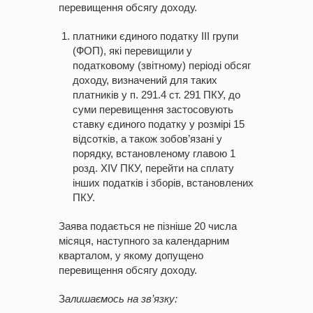
перевищення обсягу доходу.
платники єдиного податку ІІІ групи
(ФОП), які перевищили у
податковому (звітному) періоді обсяг
доходу, визначений для таких
платників у п. 291.4 ст. 291 ПКУ, до
суми перевищення застосовують
ставку єдиного податку у розмірі 15
відсотків, а також зобов’язані у
порядку, встановленому главою 1
розд. ХIV ПКУ, перейти на сплату
інших податків і зборів, встановлених
ПКУ.
Заява подається не пізніше 20 числа
місяця, наступного за календарним
кварталом, у якому допущено
перевищення обсягу доходу.
З
алишаємось
на
зв’язку
: