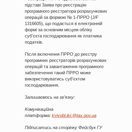
підставі Заяви про реєстрацію
програмного реєстратора розрахункових
операцій за формою № 1-ПРРО (J/F
1316605), що подається в електронній
формі за основним місцем обліку
суб’єкта господарювання як платника
податків.
Після включення ПРРО до реєстру
програмних реєстраторів розрахункових
операцій та завантаження програмного
забезпечення такий ПРРО може
використовуватись суб’єктом
господарювання.
З
алишаємось
на
зв’язку
:
Комунікаційна
платформа:
kyivobl
.
ikc
@
tax
.
gov
.
ua
Підписатись на сторінку
Фейсбук
ГУ