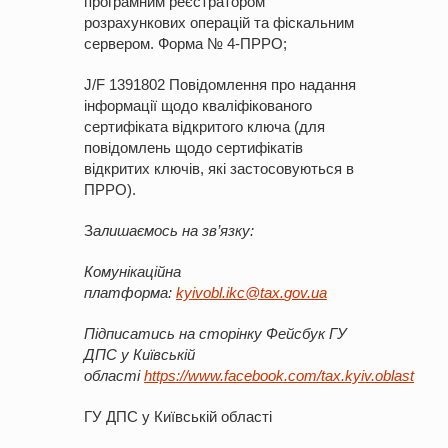
програмним реєстратором
розрахункових операцій та фіскальним
сервером. Форма № 4-ПРРО;
J/F 1391802 Повідомлення про надання
інформації щодо кваліфікованого
сертифіката відкритого ключа (для
повідомлень щодо сертифікатів
відкритих ключів, які застосовуються в
ПРРО).
З
алишаємось
на
зв’язку
:
Комунікаційна
платформа:
kyivobl
.
ikc
@
tax
.
gov
.
ua
Підписатись на сторінку
Фейсбук
ГУ
ДПС у Київській
облас
ті
https://www.facebook.com/tax.kyiv.oblast
ГУ ДПС у Київській області