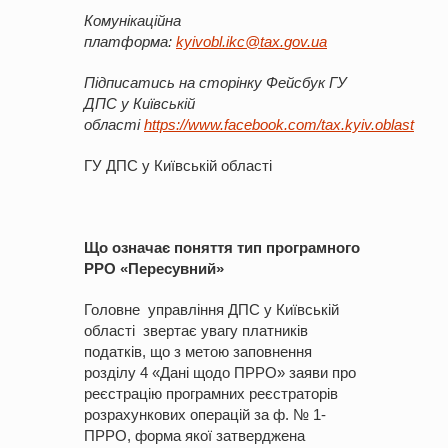
Комунікаційна
платформа:
kyivobl
.
ikc
@
tax
.
gov
.
ua
Підписатись на сторінку
Фейсбук
ГУ
ДПС у Київській
облас
ті
https://www.facebook.com/tax.kyiv.oblast
ГУ ДПС у Київській області
Що означає поняття тип програмного
РРО «Пересувний»
Головне управління ДПС у Київській
області звертає увагу платників
податків, що з метою заповнення
розділу 4 «Дані щодо ПРРО» заяви про
реєстрацію програмних реєстраторів
розрахункових операцій за ф. № 1-
ПРРО, форма якої затверджена