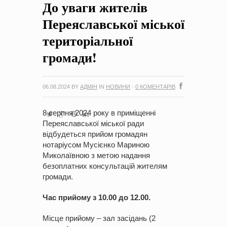
До уваги жителів
на період 2018 – 2020 роки Оголошення про збір ідей
проектів
-
0 Коментарів
Переяславської міської
територіальної
громади!
06.08.2024
BY
АДМІН
IN
НОВИНИ
·
0 КОМЕНТАРІВ
8 серпня 2024 року в приміщенні
Переяславської міської ради
відбудеться прийом громадян
нотаріусом Мусієнко Мариною
Миколаївною з метою надання
безоплатних консультацій жителям
громади.
Час прийому з 10.00 до 12.00.
Місце прийому – зал засідань (2