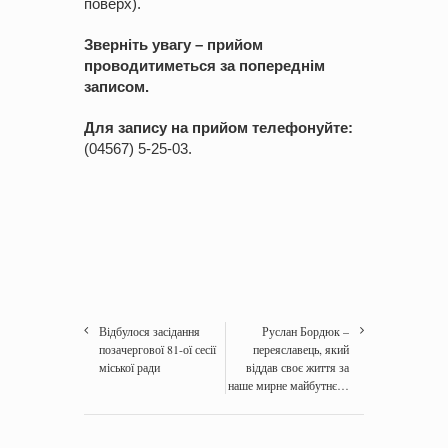
поверх).
Зверніть увагу – прийом
проводитиметься за попереднім
записом.
Для запису на прийом телефонуйте:
(04567) 5-25-03.
Відбулося засідання
Руслан Бордюк –
позачергової 81-ої сесії
переяславець, який
міської ради
віддав своє життя за
наше мирне майбутнє…