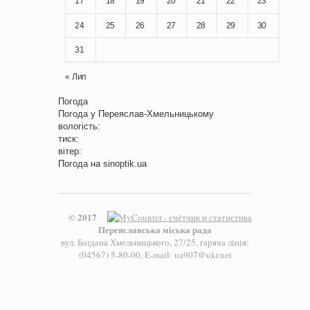
17
18
19
20
21
22
23
24
25
26
27
28
29
30
31
« Лип
Погода
Погода у
Переяслав-Хмельницькому
вологість:
тиск:
вітер:
Погода на
sinoptik.ua
© 2017
Переяславська міська рада
вул. Богдана Хмельницького, 27/25, гаряча лінія:
(04567) 5-80-00, E-mail: ua907@ukr.net