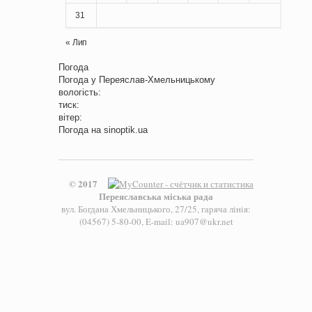
31
« Лип
Погода
Погода у
Переяслав-Хмельницькому
вологість:
тиск:
вітер:
Погода на
sinoptik.ua
© 2017
Переяславська міська рада
вул. Богдана Хмельницького, 27/25, гаряча лінія:
(04567) 5-80-00, E-mail: ua907@ukr.net