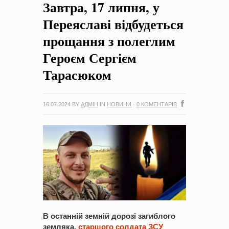
Завтра, 17 липня, у
на період 2018 – 2020 роки Оголошення про збір ідей
проектів
-
0 Коментарів
Переяславі відбудеться
прощання з полеглим
Героєм Сергієм
Тарасюком
16.07.2024
BY
АДМІН
IN
НОВИНИ
·
0 КОМЕНТАРІВ
В останній земній дорозі загиблого
земляка,
старшого солдата ЗСУ