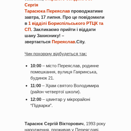
Сергія
Тарасюка
Переяслав
проводжатиме
завтра, 17 липня. Про це повідомили
в
1 відділі Бориспільського РТЦК та
СП
. Закликаємо прийти і віддати
шану Захиснику! –
звертається
Переяслав
.City.
Чин похорону відбудеться так:
10:00
– місто Переяслав, родинне
помешкання, вулиця Гаяринська,
будинок 21.
11:00
– Храм святого Володимира
(район четвертої школи).
12:00
– цвинтар у мікрорайоні
“Підварки”.
Тарасюк Сергій Вікторович
, 1993 року
народження, проживав у Переяславі.