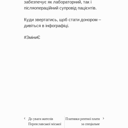
забезпечує як лабораторний, так і
післяопераційний супровід пацієнтів.
Куди звертатись, щоб стати донором –
дивіться в інфографіці.
#ЗміниЄ
До уваги жителів
Платники рентної плати
Переяславської міської
за спеціальне