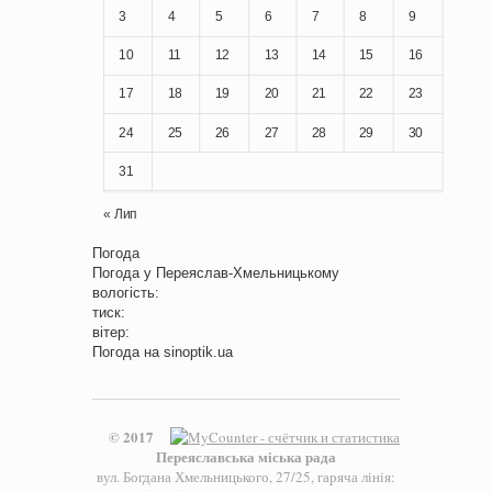
3
4
5
6
7
8
9
10
11
12
13
14
15
16
17
18
19
20
21
22
23
24
25
26
27
28
29
30
31
« Лип
Погода
Погода у
Переяслав-Хмельницькому
вологість:
тиск:
вітер:
Погода на
sinoptik.ua
© 2017
Переяславська міська рада
вул. Богдана Хмельницького, 27/25, гаряча лінія: