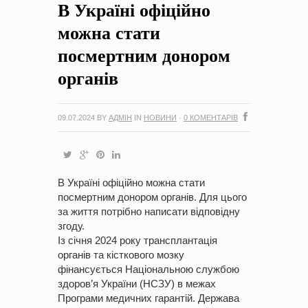
В Україні офіційно
на період 2018 – 2020 роки Оголошення про збір ідей
проектів
-
0 Коментарів
можна стати
посмертним донором
органів
09.07.2024
BY
АДМІН
IN
НОВИНИ
·
0 КОМЕНТАРІВ
В Україні офіційно можна стати
посмертним донором органів. Для цього
за життя потрібно написати відповідну
згоду.
Із січня 2024 року трансплантація
органів та кісткового мозку
фінансується Національною службою
здоров’я України (НСЗУ) в межах
Програми медичних гарантій. Держава