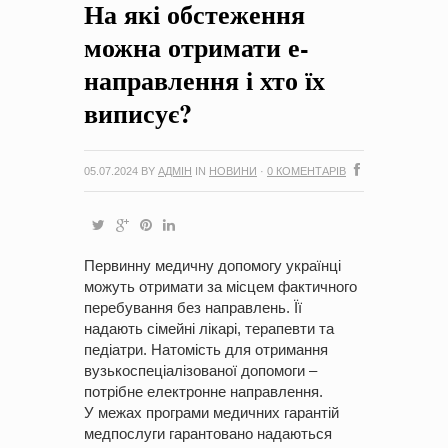
На які обстеження
на період 2018 – 2020 роки Оголошення про збір ідей
проектів
-
0 Коментарів
можна отримати е-
направлення і хто їх
виписує?
05.07.2024
BY
АДМІН
IN
НОВИНИ
·
0 КОМЕНТАРІВ
Первинну медичну допомогу українці
можуть отримати за місцем фактичного
перебування без направлень. Її
надають сімейні лікарі, терапевти та
педіатри. Натомість для отримання
вузькоспеціалізованої допомоги –
потрібне електронне направлення.
У межах програми медичних гарантій
медпослуги гарантовано надаються