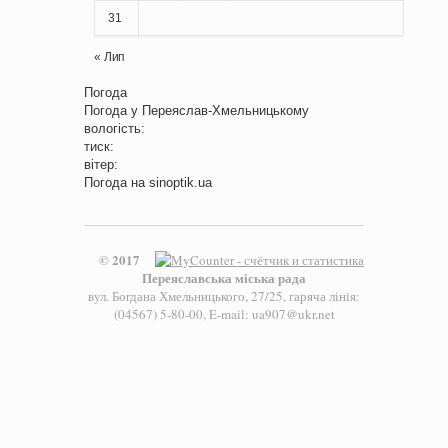
31
« Лип
Погода
Погода у
Переяслав-Хмельницькому
вологість:
тиск:
вітер:
Погода на
sinoptik.ua
© 2017
Переяславська міська рада
вул. Богдана Хмельницького, 27/25, гаряча лінія:
(04567) 5-80-00, E-mail: ua907@ukr.net