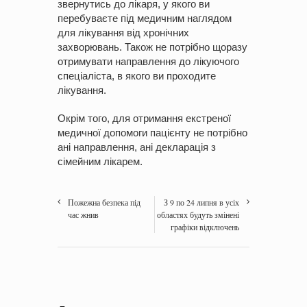
звернутись до лікаря, у якого ви
перебуваєте під медичним наглядом
для лікування від хронічних
захворювань. Також не потрібно щоразу
отримувати направлення до лікуючого
спеціаліста, в якого ви проходите
лікування.
Окрім того, для отримання екстреної
медичної допомоги пацієнту не потрібно
ані направлення, ані декларація з
сімейним лікарем.
Пожежна безпека під
З 9 по 24 липня в усіх
час жнив
областях будуть змінені
графіки відключень