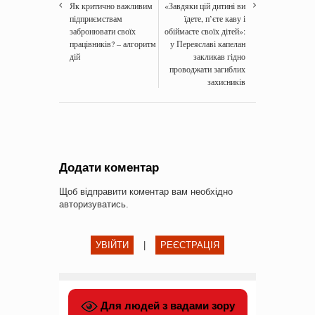
Як критично важливим
«Завдяки цій дитині ви
підприємствам
їдете, п’єте каву і
забронювати своїх
обіймаєте своїх дітей»:
працівників? – алгоритм
у Переяславі капелан
дій
закликав гідно
проводжати загиблих
захисників
Додати коментар
Щоб відправити коментар вам необхідно
авторизуватись
.
УВІЙТИ
|
РЕЄСТРАЦІЯ
Для людей з вадами зору