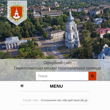
Офіційний сайт
Переяславської міської територіальної громади
MENU
9 років тому -
Оголошення про збір ідей проектів до
Плану реалізації Стратегії розвитку Київської області