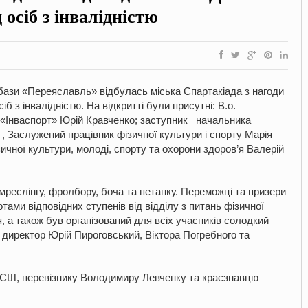
 осіб з інвалідністю
ї бази «Переяславль» відбулась міська Спартакіада з нагоди
б з інвалідністю. На відкритті були присутні: В.о.
у «Інваспорт» Юрій Кравченко; заступник начальника
 , Заслужений працівник фізичної культури і спорту Марія
зичної культури, молоді, спорту та охорони здоров’я Валерій
реслінгу, фролбору, боча та петанку. Переможці та призери
ами відповідних ступенів від відділу з питань фізичної
я, а також був організований для всіх учасників солодкий
иректор Юрій Пироговський, Віктора Погребного та
СШ, перевізнику Володимиру Левченку та краєзнавцю