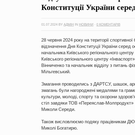
Конституції України серед
01.07.2024
BY
АДМІН
IN
НОВИНИ
·
0 КОМЕНТАРІВ
28 червня 2024 року на території спортивно
відзначення Дня Конституції України серед осі
начальника Київського регіонального центр
Київського регіонального центру «Інваспорт»
Вінниченко та начальник відділу з питань фі
Мільгевський.
Змагання проводились з ДАРТСУ, шашок, арм
змагань були нагороджені медалями та грамот
культури, молоді, спорту та охорони здоров’
стіл завдяки ТОВ «Переяслав-Молпродукт» д
Миколи Середи.
Також висловлюємо подяку працівникам ДЮ
Миколі Богатирю.