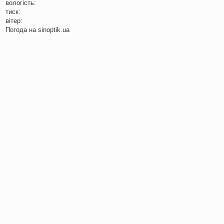
вологість:
тиск:
вітер:
Погода на
sinoptik.ua