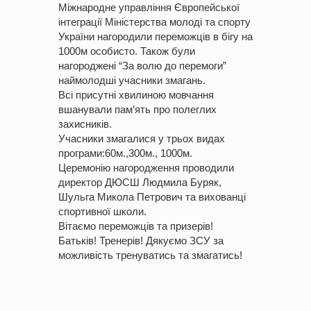
Міжнародне управління Європейської
інтеграції Міністерства молоді та спорту
України нагородили переможців в бігу на
1000м особисто. Також були
нагороджені “За волю до перемоги”
наймолодші учасники змагань.
Всі присутні хвилиною мовчання
вшанували пам’ять про полеглих
захисників.
Учасники змагалися у трьох видах
програми:60м.,300м., 1000м.
Церемонію нагородження проводили
директор ДЮСШ Людмила Буряк,
Шульга Микола Петрович та вихованці
спортивної школи.
Вітаємо переможців та призерів!
Батьків! Тренерів! Дякуємо ЗСУ за
можливість тренуватись та змагатись!