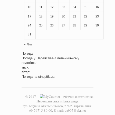
10
11
12
13
14
15
16
17
18
19
20
21
22
23
24
25
26
27
28
29
30
31
« Лип
Погода
Погода у
Переяслав-Хмельницькому
вологість:
тиск:
вітер:
Погода на
sinoptik.ua
© 2017
Переяславська міська рада
вул. Богдана Хмельницького, 27/25, гаряча лінія:
(04567) 5-80-00, E-mail: ua907@ukr.net