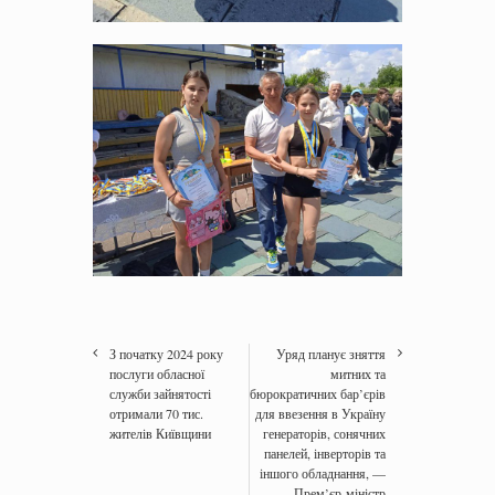
З початку 2024 року
Уряд планує зняття
послуги обласної
митних та
служби зайнятості
бюрократичних бар’єрів
отримали 70 тис.
для ввезення в Україну
жителів Київщини
генераторів, сонячних
панелей, інверторів та
іншого обладнання, —
Прем’єр-міністр