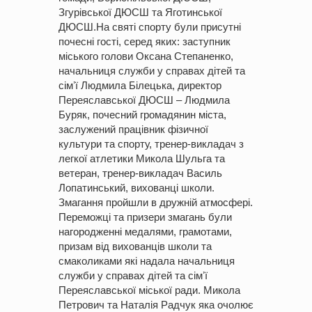
Згурівської ДЮСШ та Яготинської
ДЮСШ.На святі спорту були присутні
почесні гості, серед яких: заступник
міського голови Оксана Степаненко,
начальниця служби у справах дітей та
сімʼї Людмила Білецька, директор
Переяславської ДЮСШ – Людмила
Буряк, почесний громадянин міста,
заслужений працівник фізичної
культури та спорту, тренер-викладач з
легкої атлетики Микола Шульга та
ветеран, тренер-викладач Василь
Лопатинський, вихованці школи.
Змагання пройшли в дружній атмосфері.
Переможці та призери змагань були
нагородженні медалями, грамотами,
призам від вихованців школи та
смаколиками які надала начальниця
служби у справах дітей та сімʼї
Переяславської міської ради. Микола
Петрович та Наталія Радчук яка очолює