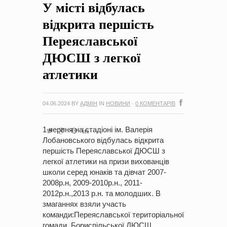
У місті відбулась
на період 2018 – 2020 роки Оголошення про збір ідей
проектів
-
0 Коментарів
відкрита першість
Переяславської
ДЮСШ з легкої
атлетики
04.06.2024
BY
АДМІН
IN
НОВИНИ
·
0 КОМЕНТАРІВ
1 червня на стадіоні ім. Валерія
Лобановського відбулась відкрита
першість Переяславської ДЮСШ з
легкої атлетики на призи вихованців
школи серед юнаків та дівчат 2007-
2008р.н, 2009-2010р.н., 2011-
2012р.н.,2013 р.н. та молодших. В
змаганнях взяли участь
команди:Переяславської територіальної
гомади, Бориспільської ДЮСШ,