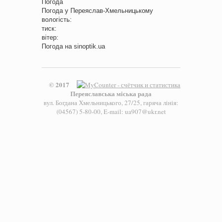
Погода
Погода у
Переяслав-Хмельницькому
вологість:
тиск:
вітер:
Погода на
sinoptik.ua
© 2017
Переяславська міська рада
вул. Богдана Хмельницького, 27/25, гаряча лінія:
(04567) 5-80-00, E-mail: ua907@ukr.net