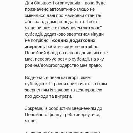
Для більшості отримувачів – вона буде
призначено автоматично (якщо не
змінилися дані про майновий стан та/
або склад домогосподарств). Тобто
якщо ви вже є отримувачем житлової
субсидії, додатково звертатися нікуди
не потрібно і
жодних додаткових
звернень
робити також не потрібно.
Пенсійний фонд на основі даних, які вже
має, перерахує розмір субсидії, на яку
родина/домогосподарство має право.
Водночас є певні категорії, яким
субсидію з 1 травня призначать за їхнім
зверненням із заявою та декларацією
про доходи та витрати.
Зокрема, із особистим зверненням до
Пенсійного фонду треба звернутися,
якщо:
заявник (член домогосподарства)