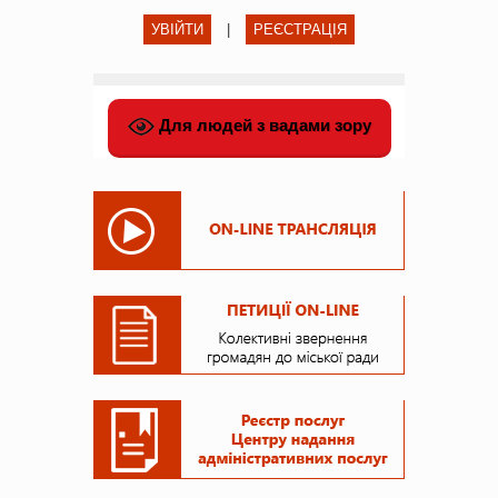
УВІЙТИ
|
РЕЄСТРАЦІЯ
Для людей з вадами зору