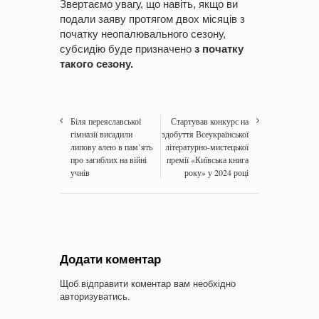
Звертаємо увагу, що навіть, якщо ви
подали заяву протягом двох місяців з
початку неопалювального сезону,
субсидію буде призначено
з початку
такого сезону.
Біля переяславської
Стартував конкурс на
гімназії висадили
здобуття Всеукраїнської
липову алею в пам’ять
літературно-мистецької
про загиблих на війні
премії «Київська книга
учнів
року» у 2024 році
Додати коментар
Щоб відправити коментар вам необхідно
авторизуватись
.