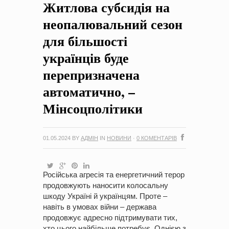
Житлова субсидія на
на період 2018 – 2020 роки Оголошення про збір ідей
проектів
-
0 Коментарів
неопалювальний сезон
для більшості
українців буде
перепризначена
автоматично, –
Мінсоцполітики
01.05.2024
BY
АДМІН
IN
НОВИНИ
·
0 КОМЕНТАРІВ
Російська агресія та енергетичний терор
продовжують наносити колосальну
шкоду Україні й українцям. Проте –
навіть в умовах війни – держава
продовжує адресно підтримувати тих,
хто цього найбільше потребує. Однією з