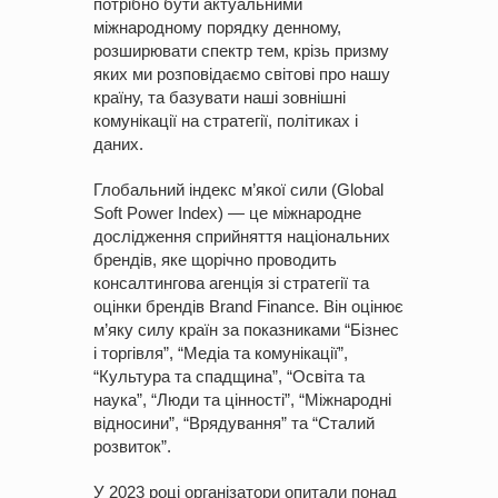
потрібно бути актуальними
міжнародному порядку денному,
розширювати спектр тем, крізь призму
яких ми розповідаємо світові про нашу
країну, та базувати наші зовнішні
комунікації на стратегії, політиках і
даних.
Глобальний індекс м’якої сили (Global
Soft Power Index) — це міжнародне
дослідження сприйняття національних
брендів, яке щорічно проводить
консалтингова агенція зі стратегії та
оцінки брендів Brand Finance. Він оцінює
м’яку силу країн за показниками “Бізнес
і торгівля”, “Медіа та комунікації”,
“Культура та спадщина”, “Освіта та
наука”, “Люди та цінності”, “Міжнародні
відносини”, “Врядування” та “Сталий
розвиток”.
У 2023 році організатори опитали понад