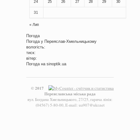
24
25
26
27
28
29
30
31
« Лип
Погода
Погода у
Переяслав-Хмельницькому
вологість:
тиск:
вітер:
Погода на
sinoptik.ua
© 2017
Переяславська міська рада
вул. Богдана Хмельницького, 27/25, гаряча лінія:
(04567) 5-80-00, E-mail: ua907@ukr.net