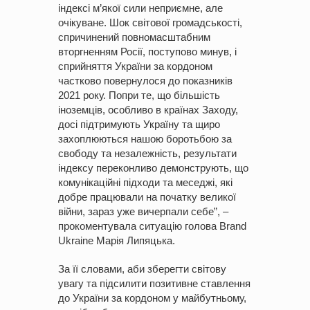
індексі м’якої сили неприємне, але
очікуване. Шок світової громадськості,
спричинений повномасштабним
вторгненням Росії, поступово минув, і
сприйняття України за кордоном
частково повернулося до показників
2021 року. Попри те, що більшість
іноземців, особливо в країнах Заходу,
досі підтримують Україну та щиро
захоплюються нашою боротьбою за
свободу та незалежність, результати
індексу переконливо демонструють, що
комунікаційні підходи та меседжі, які
добре працювали на початку великої
війни, зараз уже вичерпали себе”, –
прокоментувала ситуацію голова Brand
Ukraine Марія Липяцька.
За її словами, аби зберегти світову
увагу та підсилити позитивне ставлення
до України за кордоном у майбутньому,