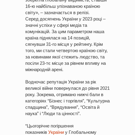
16-ю найбільш упізнаваною країною
світу», – зазначається в релізі.
Серед досягнень України у 2023 році –
значні успіхи у сфері медіа та
комунікацій. За цим параметром наша
країна піднялася на 14 позицій,
сягнувши 31-го місця у рейтингу. Крім
того, ми стали четвертою країною світу,
за новинами якої стежить людство, та
посіли 23-тє місце за рівнем впливу на
міжнародній арені.
Водночас репутація України за рік
великої війни повернулася до рівня 2021
року. Зокрема, отримано нижчі бали в
категоріях “Бізнес і торгівля”, “Культурна
спадщина”, “Врядування”, “Освіта й
наука” і “Люди та цінності”.
“Цьогорічне погіршення
показників
України
у Глобальному