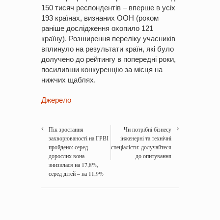
150 тисяч респондентів – вперше в усіх
193 країнах, визнаних ООН (роком
раніше дослідження охопило 121
країну). Розширення переліку учасників
вплинуло на результати країн, які було
долучено до рейтингу в попередні роки,
посиливши конкуренцію за місця на
нижчих щаблях.
Джерело
Пік зростання
Чи потрібні бізнесу
захворюваності на ГРВІ
інженерні та технічні
пройдено: серед
спеціалісти: долучайтеся
дорослих вона
до опитування
знизилася на 17,8%,
серед дітей – на 11,9%