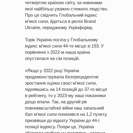
четвертою країною світу, за новинами
якої найбільш уважно стежило людство.
Про це свідчить Глобальний індекс
м’якої сили, йдеться в релізі Brand
Ukraine, переданому Укрінформу.
Торік Україна посіла у Глобальному
індекс м’якої сили 44-те місце зі 193. У
порівнянні з 2022-м наша країна
опустилася на сім позицій.
«Якщо у 2022 році Україна
продемонструвала безпрецедентне
зростання оцінки своєї м’якої сили,
піднявшись на 14 позицій до 37-го місця
в рейтингу, то у 2023-му наші показники
дещо впали. Так, на другий рік
повномасштабної війни наш загальний
бал м’якої сили понизився на 1,2 пункту,
призвівши до відкату України до 44-ї
позиції індексу. Попри це, Україна
зберегла глобальну видимість, ставши