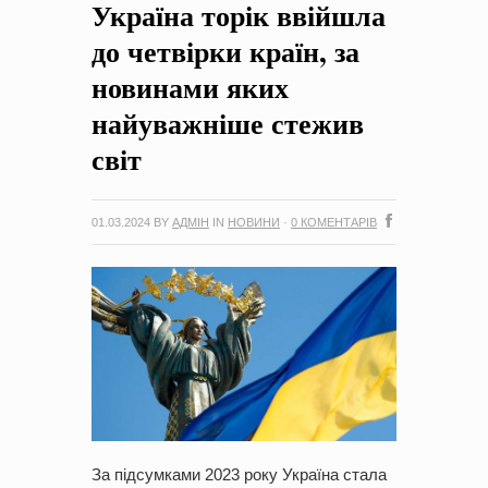
Україна торік ввійшла
на період 2018 – 2020 роки Оголошення про збір ідей
проектів
-
0 Коментарів
до четвірки країн, за
новинами яких
найуважніше стежив
світ
01.03.2024
BY
АДМІН
IN
НОВИНИ
·
0 КОМЕНТАРІВ
За підсумками 2023 року Україна стала