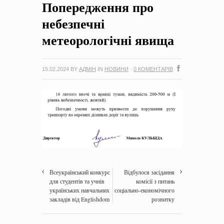
Попередження про
на період 2018 – 2020 роки Оголошення про збір ідей
проектів
-
0 Коментарів
небезпечні
метеорологічні явища
15.02.2024
BY
АДМІН
IN
НОВИНИ
·
0 КОМЕНТАРІВ
Всеукраїнський конкурс
Відбулося засідання
для студентів та учнів
комісії з питань
українських навчальних
соціально-економічного
закладів від Englishdom
розвитку