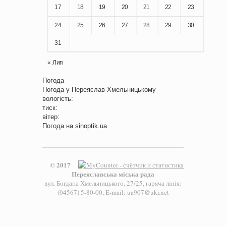
17
18
19
20
21
22
23
24
25
26
27
28
29
30
31
« Лип
Погода
Погода у
Переяслав-Хмельницькому
вологість:
тиск:
вітер:
Погода на
sinoptik.ua
© 2017
Переяславська міська рада
вул. Богдана Хмельницького, 27/25, гаряча лінія:
(04567) 5-80-00, E-mail: ua907@ukr.net