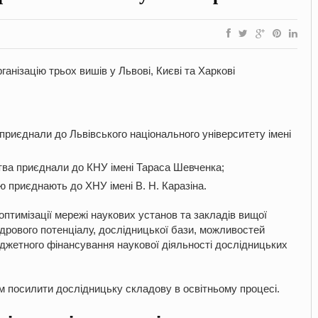
ганізацію трьох вишів у Львові, Києві та Харкові
а приєднали до Львівського національного університету імені
тва приєднали до КНУ імені Тараса Шевченка;
ю приєднають до ХНУ імені В. Н. Каразіна.
птимізації мережі наукових установ та закладів вищої
адрового потенціалу, дослідницької бази, можливостей
джетного фінансування наукової діяльності дослідницьких
м посилити дослідницьку складову в освітньому процесі.