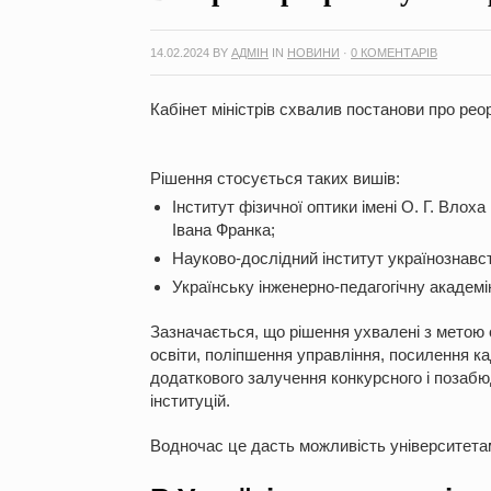
14.02.2024
BY
АДМІН
IN
НОВИНИ
·
0 КОМЕНТАРІВ
Кабінет міністрів схвалив постанови про реор
Рішення стосується таких вишів:
Інститут фізичної оптики імені О. Г. Влох
Івана Франка;
Науково-дослідний інститут українознавс
Українську інженерно-педагогічну академі
Зазначається, що рішення ухвалені з метою о
освіти, поліпшення управління, посилення к
додаткового залучення конкурсного і позабю
інституцій.
Водночас це дасть можливість університета