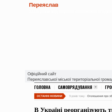
Переяслав
1118 років від першої літописної згадки
Офіційний сайт
Переяславської міської територіальної гром
ГОЛОВНА
САМОВРЯДУВАННЯ
ГР
ОСТАННІ НОВИНИ
9 років тому -
Оголошення про збір
В Україні реорганізують 