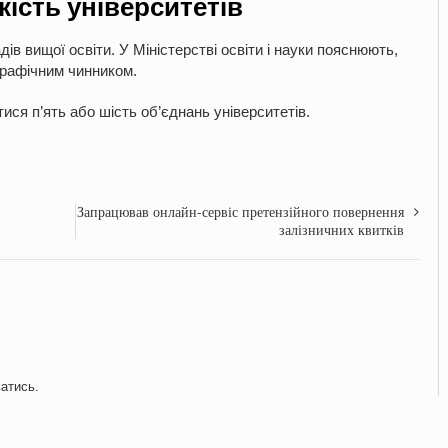
кість університетів
дів вищої освіти. У Міністерстві освіти і науки пояснюють,
графічним чинником.
тися п’ять або шість об’єднань університетів.
Запрацював онлайн-сервіс претензійного повернення
залізничних квитків
ватись
.