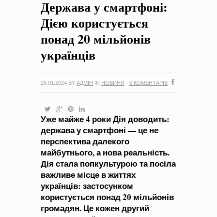
Держава у смартфоні:
на період 2018 – 2020 роки Оголошення про збір ідей
проектів
-
0 Коментарів
Дією користується
понад 20 мільйонів
українців
26.01.2024
BY
АДМІН
IN
НОВИНИ
·
0 КОМЕНТАРІВ
Уже майже 4 роки Дія доводить:
держава у смартфоні — це не
перспектива далекого
майбутнього, а нова реальність.
Дія стала попкультурою та посіла
важливе місце в життях
українців: застосунком
користується понад 20 мільйонів
громадян. Це кожен другий