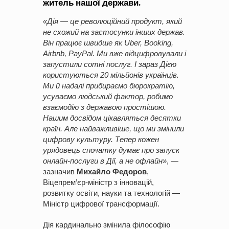
житель нашої держави.
«Дія — це революційний продукт, який
не схожий на застосунки інших держав.
Він працює швидше як Uber, Booking,
Airbnb, PayPal. Ми вже відцифровували і
запустили сотні послуг. І зараз Дією
користуються 20 мільйонів українців.
Ми й надалі прибираємо бюрократію,
усуваємо людський фактор, робимо
взаємодію з державою простішою.
Нашим досвідом цікавляться десятки
країн. Але найважливіше, що ми змінили
цифрову культуру. Тепер кожен
урядовець спочатку думає про запуск
онлайн-послуги в Дії, а не офлайн»
, —
зазначив
Михайло Федоров
,
Віцепрем’єр-міністр з інновацій,
розвитку освіти, науки та технологій —
Міністр цифрової трансформації.
Дія кардинально змінила філософію