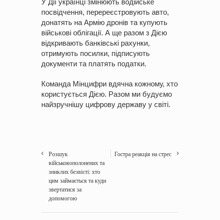
У Дії українці змінюють водійське
посвідчення, перереєстровують авто,
донатять на Армію дронів та купують
військові облігації. А ще разом з Дією
відкривають банківські рахунки,
отримують посилки, підписують
документи та платять податки.
Команда Мінцифри вдячна кожному, хто
користується Дією. Разом ми будуємо
найзручнішу цифрову державу у світі.
Розшук
Гостра реакція на стрес
військовополонених та
зниклих безвісті: хто
цим займається та куди
звертатися за
допомогою