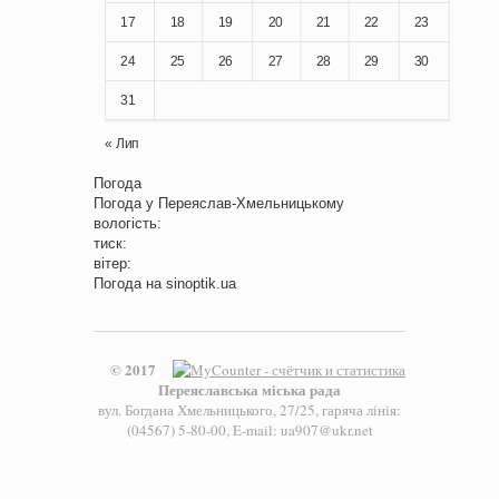
17
18
19
20
21
22
23
24
25
26
27
28
29
30
31
« Лип
Погода
Погода у
Переяслав-Хмельницькому
вологість:
тиск:
вітер:
Погода на
sinoptik.ua
© 2017
Переяславська міська рада
вул. Богдана Хмельницького, 27/25, гаряча лінія:
(04567) 5-80-00, E-mail: ua907@ukr.net