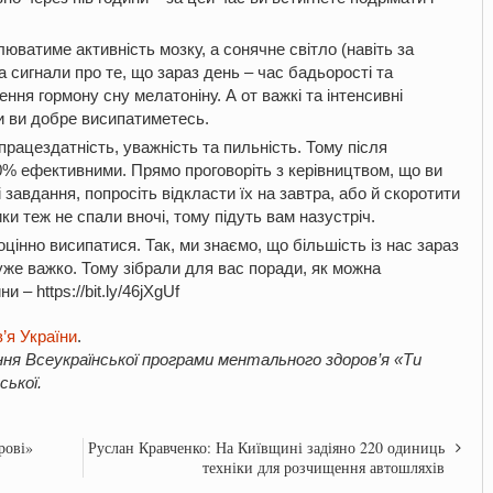
юватиме активність мозку, а сонячне світло (навіть за
а сигнали про те, що зараз день – час бадьорості та
ення гормону сну мелатоніну. А от важкі та інтенсивні
ли ви добре висипатиметесь.
рацездатність, уважність та пильність. Тому після
00% ефективними. Прямо проговоріть з керівництвом, що ви
і завдання, попросіть відкласти їх на завтра, або й скоротити
ки теж не спали вночі, тому підуть вам назустріч.
цінно висипатися. Так, ми знаємо, що більшість із нас зараз
уже важко. Тому зібрали для вас поради, як можна
йни –
https://bit.ly/46jXgUf
’я України
.
ня Всеукраїнської програми ментального здоров’я «Ти
ської.
рові»
Руслан Кравченко: На Київщині задіяно 220 одиниць
техніки для розчищення автошляхів