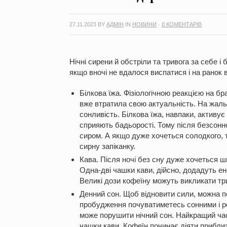
27.11.2023
BY
АДМІН
IN
НОВИНИ
·
0 КОМЕНТАРІВ
Нічні сирени й обстріли та тривога за себе 
якщо вночі не вдалося виспатися і на ранок
Білкова їжа. Фізіологічною реакцією на б
вже втратила свою актуальність. На жаль
сонливість. Білкова їжа, навпаки, активує
сприяють бадьорості. Тому після безсонн
сиром. А якщо дуже хочеться солодкого, т
сирну запіканку.
Кава. Після ночі без сну дуже хочеться ш
Одна-дві чашки кави, дійсно, додадуть ене
Великі дози кофеїну можуть викликати тр
Денний сон. Щоб відновити сили, можна по
пробудження почуватиметесь сонними і ро
може порушити нічний сон. Найкращий час 
чашки кави. Кофеїн починає діяти приблизн