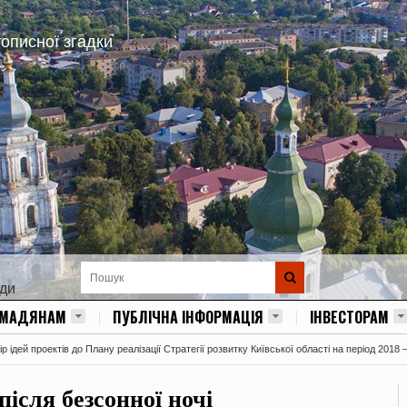
тописної згадки
ади
ОМАДЯНАМ
ПУБЛІЧНА ІНФОРМАЦІЯ
ІНВЕСТОРАМ
 ідей проектів до Плану реалізації Стратегії розвитку Київської області на період 2018 
ісля безсонної ночі