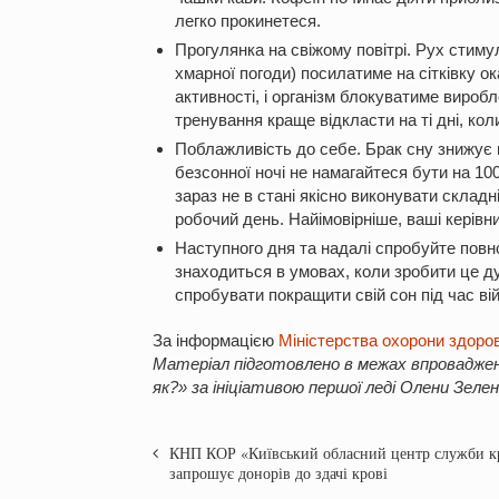
легко прокинетеся.
Прогулянка на свіжому повітрі. Рух стимул
хмарної погоди) посилатиме на сітківку ок
активності, і організм блокуватиме виробл
тренування краще відкласти на ті дні, ко
Поблажливість до себе. Брак сну знижує п
безсонної ночі не намагайтеся бути на 1
зараз не в стані якісно виконувати складн
робочий день. Найімовірніше, ваші керівни
Наступного дня та надалі спробуйте повно
знаходиться в умовах, коли зробити це д
спробувати покращити свій сон під час ві
За інформацією
Міністерства охорони здоров
Матеріал підготовлено в межах впроваджен
як?» за ініціативою першої леді Олени Зелен
КНП КОР «Київський обласний центр служби к
запрошує донорів до здачі крові