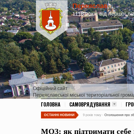
Переяслав
1118 років від першої лі
Офіційний сайт
Переяславської міської територіальної гром
ГОЛОВНА
САМОВРЯДУВАННЯ
ГР
ОСТАННІ НОВИНИ
9 років тому -
Оголошення про збір
МОЗ: як підтримати себе п