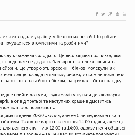
і близьких додали українцям безсонних ночей. Що робити,
 ви почуваєтеся втомленими та розбитими?
рак сну є бажання солодкого. Це еволюційна прошивка, яка
, солоденьке не додасть бадьорості, а тільки посилить
 нейрони, що утворюють орексин – білкові молекули, які
ої ночі краще поснідати яйцями, рибою, м’ясом чи домашнім
о варто поєднати його з білком, наприклад: з’їсти солодку
видше прийти до тями, і руки самі тягнуться до кавоварки.
ргії, а от від третьої та наступних краще відмовитись.
ивожність або нервозність.
дрімати вдень 20-30 хвилин, але не більше, інакше після
збитими. Також не варто спати після 14:00 години, адже це
для денного сну – між 12:00 та 14:00, одразу після обідньої
о через пів години – за цей час ви встигнете подрімати і