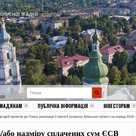
тописної згадки
ади
ОМАДЯНАМ
ПУБЛІЧНА ІНФОРМАЦІЯ
ІНВЕСТОРАМ
 ідей проектів до Плану реалізації Стратегії розвитку Київської області на період 2018 
/або надміру сплачених сум ЄСВ