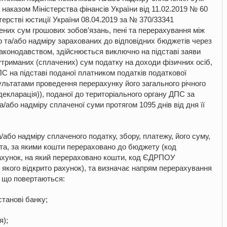
 наказом Міністерства фінансів України від 11.02.2019 № 60
терстві юстиції України 08.04.2019 за № 370/33341
них сум грошових зобов’язань, пені та перерахування між
о та/або надміру зарахованих до відповідних бюджетів через
аконодавством, здійснюється виключно на підставі заяви
утриманих (сплачених) сум податку на доходи фізичних осіб,
С на підставі поданої платником податків податкової
зультатами проведення перерахунку його загального річного
декларація)), поданої до територіального органу ДПС за
а/або надміру сплаченої суми протягом 1095 днів від дня її
/або надміру сплаченого податку, збору, платежу, його суму,
ента, за якими кошти перераховано до бюджету (код
ахунок, на який перераховано кошти, код ЄДРПОУ
я якого відкрито рахунок), та визначає напрям перерахування
, що повертаються:
станові банку;
я);