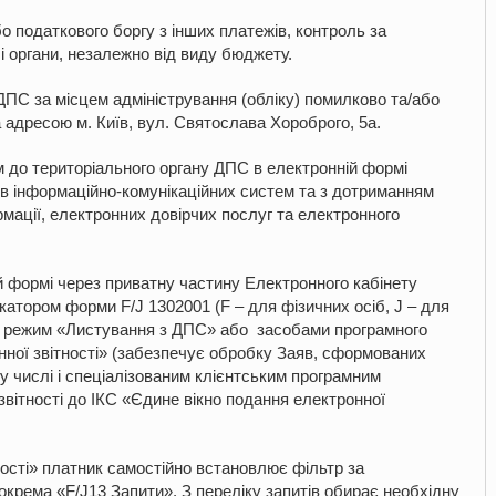
о податкового боргу з інших платежів, контроль за
 органи, незалежно від виду бюджету.
ДПС за місцем адміністрування (обліку) помилково та/або
а адресою м. Київ, вул. Святослава Хороброго, 5а.
м до територіального органу ДПС в електронній формі
в інформаційно-комунікаційних систем та з дотриманням
мації, електронних довірчих послуг та електронного
й формі через приватну частину Електронного кабінету
катором форми F/J 1302001 (F – для фізичних осіб, J – для
ез режим «Листування з ДПС» або засобами програмного
ної звітності» (забезпечує обробку Заяв, сформованих
 числі і спеціалізованим клієнтським програмним
ітності до ІКС «Єдине вікно подання електронної
ності» платник самостійно встановлює фільтр за
окрема «F/J13 Запити». З переліку запитів обирає необхідну