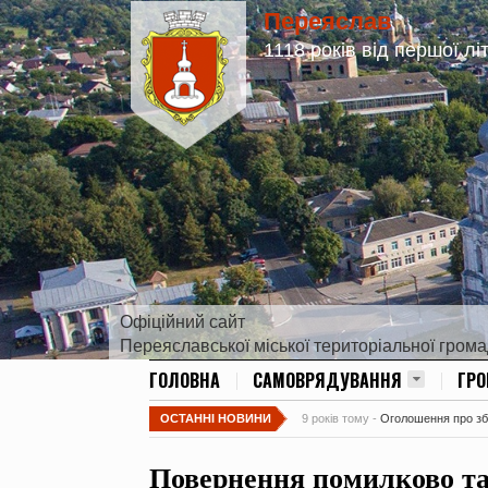
Переяслав
1118 років від першої лі
Офіційний сайт
Переяславської міської територіальної гром
ГОЛОВНА
САМОВРЯДУВАННЯ
ГР
ОСТАННІ НОВИНИ
9 років тому -
Оголошення про збір
Повернення помилково та