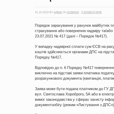
31.10.2023
BY
АДМІН
IN
НОВИНИ
·
0 КОМЕНТАРІВ
Порядок зарахування у рахунок майбутніх пл
страхування або повернення надміру та/або
23.07.2021 № 417 (далі – Порядок №417).
У випадку надмірної сплати сум ЄСВ на рах
коштів здійснюється органами ДПС на підста
Порядку №417.
Відповідно до п. 6 Порядку №417 поверненн
виключно на підставі заяви платника податку
розрахункового документа (квитанція, платі
Заява може бути подана платником до ГУ ДПС
вул. Святослава Хороброго, 5А або в електр
вимог законодавства у сферах захисту інфор
документообігу (режим «Листування з ДПС»)