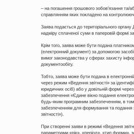
– на погашення грошового зобов’язання та/аб
справлянням яких покладено на контролюючі
Заява подається до територіального органу 
надміру сплаченої суми в паперовій формі з
Крім того, заява може бути подана платнико
(електронний документ) за допомогою засобі
вимог законодавства у сферах захисту інфор
документообігу.
Тобто, заява може бути подана в електронні
через режим «Ведення звітності» за ідентифі
юридичних осіб) або у довільній формі чер
забезпечення «Єдине вікно подання електрон
будь-яким програмним забезпеченням, в тому
забезпеченням для формування та подання зв
звітності»).
При створенні заяви в режимі «Ведення звіт
параметрами «рік», «період», «тип форми», з