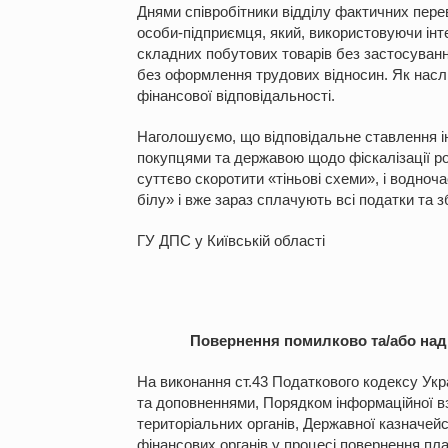
Днями співробітники відділу фактичних перев
особи-підприємця, який, використовуючи ін
складних побутових товарів без застосуван
без оформлення трудових відносин. Як наслі
фінансової відповідальності.
Наголошуємо, що відповідальне ставлення ін
покупцями та державою щодо фіскалізації р
суттєво скоротити «тіньові схеми», і водноча
білу» і вже зараз сплачують всі податки та 
ГУ ДПС у Київській області
Повернення помилково та/або надм
На виконання ст.43 Податкового кодексу Укра
та доповненнями, Порядком інформаційної вз
територіальних органів, Державної казначейсь
фінансових органів у процесі повернення пл