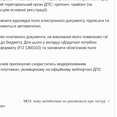
ий територіальний орган ДПС: «регіон», «район» (за
цем основної реєстрації).
внити відповідні поля електронного документу, підписати та
овнюються автоматично.
ію платіжного документа, на виконання якого помилково та/
до бюджету. Для цього у вкладці «Додатки» потрібно
формату (F/J 1360102) та заповнити обов’язкові поля
хунків пропонуємо скористатись модернізованим
 платника», розміщеному на офіційному вебпорталі ДПС
МОЗ: чому антибіотики не допоможуть при застуді
дка