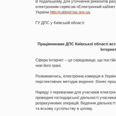
В подальшому, для уточнення реквізитів ра
електронним сервісом «Електронний кабінет
України
http://cabinet.tax.gov.ua
.
ГУ ДПС у Київській області
Працівниками ДПС Київської області вс
Інтерне
Сфера Інтернет – це середовище, що постійн
нові його грані.
Розвиваючись, електронна комерція в Украї
перспективних методик ведення бізнес-проц
Наряду з перевагами для учасників електронно
проведені господарської діяльності учасника
розрахункових операцій. Ведення діяльності 
та всьому суспільству в цілому.