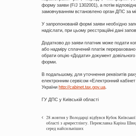
форму заяви (F/J 1302001), а потім відповідн
замовчуванням встановлено орган ДПС за міс
У запропонованій формі заяви необхідно запо
надіслати, при цьому реєстраційні дані зап
Додатково до заяви платник може подати коп
або надміру сплачений платіж перераховано 
обрати опцію «Додати» документ довільного 
форми.
В подальшому, для уточнення реквізитів ра
електронним сервісом «Електронний кабінет
України
http://cabinet.tax.gov.ua
.
ГУ ДПС у Київській області
28 жовтня у Володарці відбувся Кубок Київської
області з армрестлінгу. Переяславка Каріна Шви
серед найсильніших