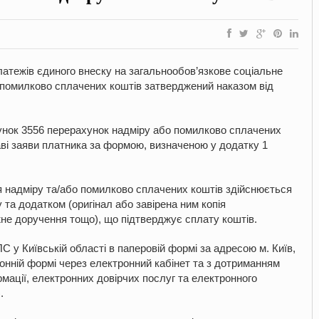
атежів єдиного внеску на загальнообов’язкове соціальне
 помилково сплачених коштів затверджений наказом від
унок 3556 перерахунок надміру або помилково сплачених
ві заяви платника за формою, визначеною у додатку 1
я надміру та/або помилково сплачених коштів здійснюється
 та додатком (оригінал або завірена ним копія
жне доручення тощо), що підтверджує сплату коштів.
 у Київській області в паперовій формі за адресою м. Київ,
онній формі через електронний кабінет та з дотриманням
мації, електронних довірчих послуг та електронного
.