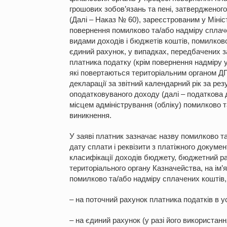
грошових зобов’язань та пені, затвердженого
(Далі – Наказ № 60), зареєстрованим у Мініс
повернення помилково та/або надміру сплаче
видами доходів і бюджетів коштів, помилков
єдиний рахунок, у випадках, передбачених з
платника податку (крім повернення надміру 
які повертаються територіальним органом ДП
декларації за звітний календарний рік за ре
оподатковуваного доходу (далі – податкова 
місцем адміністрування (обліку) помилково т
виникнення.
У заяві платник зазначає назву помилково та
дату сплати і реквізити з платіжного докум
класифікації доходів бюджету, бюджетний р
територіального органу Казначейства, на ім’
помилково та/або надміру сплачених коштів
– на поточний рахунок платника податків в у
– на єдиний рахунок (у разі його використанн