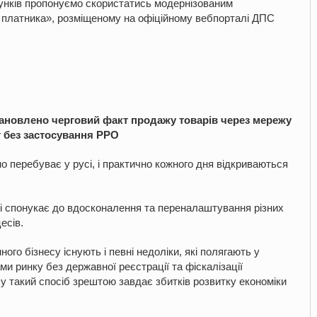
хунків пропонуємо скористатись модернізованим
 платника», розміщеному на офіційному вебпорталі ДПС
тановлено черговий факт продажу товарів через мережу
т без застосування РРО
о перебуває у русі, і практично кожного дня відкриваються
ні спонукає до вдосконалення та переналаштування різних
есів.
го бізнесу існують і певні недоліки, які полягають у
ми ринку без державної реєстрації та фіскалізації
у такий спосіб зрештою завдає збитків розвитку економіки