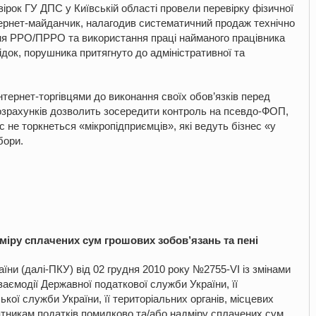
ірок ГУ ДПС у Київській області провели перевірку фізичної
тернет-майданчик, налагодив систематичний продаж технічно
ня РРО/ПРРО та використання праці найманого працівника
док, порушника притягнуто до адміністративної та
тернет-торгівцями до виконання своїх обов’язків перед
озрахунків дозволить зосередити контроль на псевдо-ФОП,
с не торкнеться «мікропідприємців», які ведуть бізнес «у
збори.
іру сплачених сум грошових зобов’язань та пені
їни (далі-ПКУ) від 02 грудня 2010 року №2755-VІ із змінами
аємодії Державної податкової служби України, її
кої служби України, її територіальних органів, місцевих
атникам податків помилково та/або надміру сплачених сум