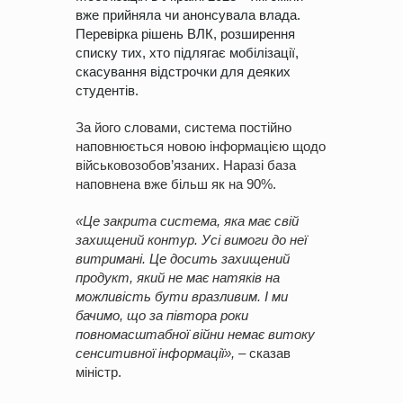
вже прийняла чи анонсувала влада.
Перевірка рішень ВЛК, розширення
списку тих, хто підлягає мобілізації,
скасування відстрочки для деяких
студентів.
За його словами, система постійно
наповнюється новою інформацією щодо
військовозобов’язаних. Наразі база
наповнена вже більш як на 90%.
«Це закрита система, яка має свій
захищений контур. Усі вимоги до неї
витримані. Це досить захищений
продукт, який не має натяків на
можливість бути вразливим. І ми
бачимо, що за півтора роки
повномасштабної війни немає витоку
сенситивної інформації»,
– сказав
міністр.