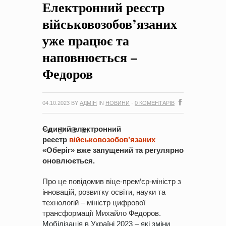
Електронний реєстр
на період 2018 – 2020 роки Оголошення про збір ідей
проектів
-
0 Коментарів
військовозобов’язаних
уже працює та
наповнюється –
Федоров
04.10.2023
BY
АДМІН
IN
НОВИНИ
·
0 КОМЕНТАРІВ
Єдиний електронний
реєстр
військовозобов’язаних
«Оберіг» вже запущений та регулярно
оновлюється.
Про це повідомив віце-прем’єр-міністр з
інновацій, розвитку освіти, науки та
технологій – міністр цифрової
трансформації Михайло Федоров.
Мобілізація в Україні 2023 – які зміни