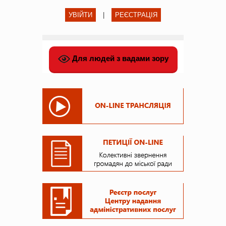
УВІЙТИ
|
РЕЄСТРАЦІЯ
Для людей з вадами зору