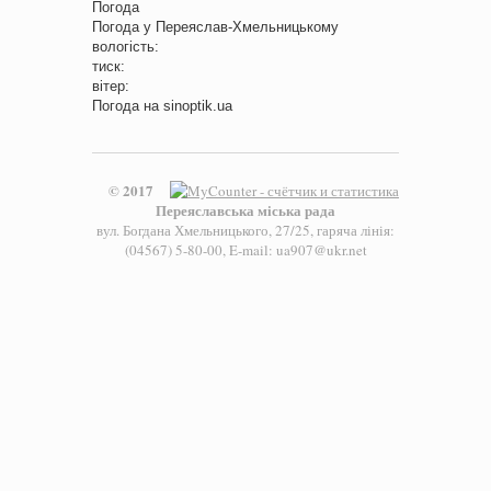
Погода
Погода у
Переяслав-Хмельницькому
вологість:
тиск:
вітер:
Погода на
sinoptik.ua
© 2017
Переяславська міська рада
вул. Богдана Хмельницького, 27/25, гаряча лінія:
(04567) 5-80-00, E-mail: ua907@ukr.net