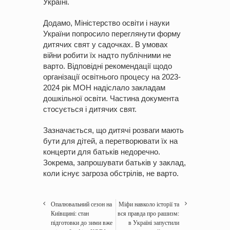
Україні.
Додамо, Міністерство освіти і науки
України попросило переглянути форму
дитячих свят у садочках. В умовах
війни робити їх надто публічними не
варто. Відповідні рекомендації щодо
організації освітнього процесу на 2023-
2024 рік МОН надіслало закладам
дошкільної освіти. Частина документа
стосується і дитячих свят.
Зазначається, що дитячі розваги мають
бути для дітей, а перетворювати їх на
концерти для батьків недоречно.
Зокрема, запрошувати батьків у заклад,
коли існує загроза обстрілів, не варто.
Опалювальний сезон на
Міфи навколо історії та
Київщині: стан
вся правда про рашизм:
підготовки до зими вже
в Україні запустили