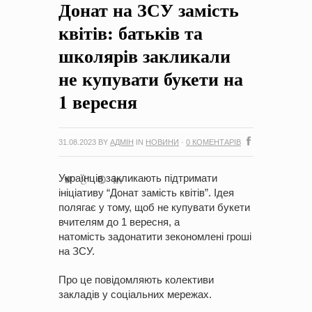
Донат на ЗСУ замість
на період 2018 – 2020 роки Оголошення про збір ідей
проектів
-
0 Коментарів
квітів: батьків та
школярів закликали
не купувати букети на
1 вересня
31.08.2023
BY
АДМІН
IN
НОВИНИ
·
0 КОМЕНТАРІВ
Українців закликають підтримати
ініціативу “Донат замість квітів”. Ідея
полягає у тому, щоб не купувати букети
вчителям до 1 вересня, а
натомість задонатити зекономлені гроші
на ЗСУ.
Про це повідомляють колективи
закладів у соціальних мережах.