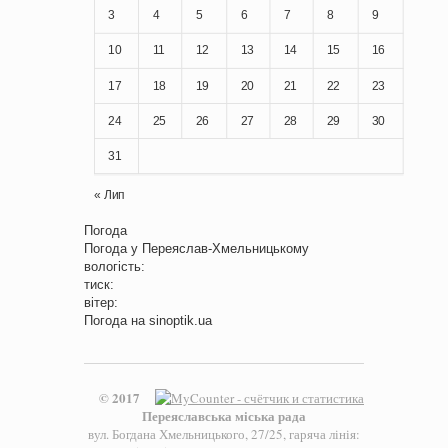
3
4
5
6
7
8
9
10
11
12
13
14
15
16
17
18
19
20
21
22
23
24
25
26
27
28
29
30
31
« Лип
Погода
Погода у
Переяслав-Хмельницькому
вологість:
тиск:
вітер:
Погода на
sinoptik.ua
© 2017
Переяславська міська рада
вул. Богдана Хмельницького, 27/25, гаряча лінія: