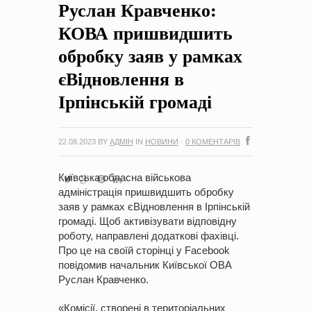
Руслан Кравченко:
на період 2018 – 2020 роки Оголошення про збір ідей
проектів
-
0 Коментарів
КОВА пришвидшить
обробку заяв у рамках
єВідновлення в
Ірпінській громаді
22.08.2023
BY
АДМІН
IN
НОВИНИ
·
0 КОМЕНТАРІВ
Київська обласна військова
адміністрація пришвидшить обробку
заяв у рамках єВідновлення в Ірпінській
громаді. Щоб активізувати відповідну
роботу, направлені додаткові фахівці.
Про це на своїй сторінці у Facebook
повідомив начальник Київської ОВА
Руслан Кравченко.
«Комісії, створені в територіальних