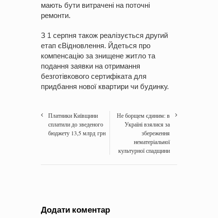
мають бути витрачені на поточні
ремонти.
З 1 серпня також реалізується другий
етап єВідновлення. Йдеться про
компенсацію за знищене житло та
подання заявки на отримання
безготівкового сертифіката для
придбання нової квартири чи будинку.
Платники Київщини
Не борщем єдиним: в
сплатили до зведеного
Україні взялися за
бюджету 13,5 млрд грн
збереження
нематеріальної
культурної спадщини
Додати коментар