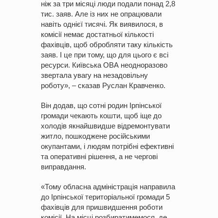
ніж за три місяці люди подали понад 2,8
тис. заяв. Але із них не опрацювали
навіть однієї тисячі. Як виявилося, в
комісії немає достатньої кількості
фахівців, щоб обробляти таку кількість
заяв. І це при тому, що для цього є всі
ресурси. Київська ОВА неодноразово
звертала увагу на незадовільну
роботу», – сказав Руслан Кравченко.
Він додав, що сотні родин Ірпінської
громади чекають кошти, щоб іще до
холодів якнайшвидше відремонтувати
житло, пошкоджене російськими
окупантами, і людям потрібні ефективні
та оперативні рішення, а не чергові
виправдання.
«Тому обласна адміністрація направила
до Ірпінської територіальної громади 5
фахівців для пришвидшення роботи
комісії. На місці розбиратимемося, де