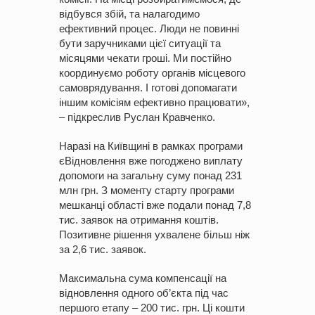
відбувся збій, та налагодимо
ефективний процес. Люди не повинні
бути заручниками цієї ситуації та
місяцями чекати гроші. Ми постійно
координуємо роботу органів місцевого
самоврядування. І готові допомагати
іншим комісіям ефективно працювати»,
– підкреслив Руслан Кравченко.
Наразі на Київщині в рамках програми
єВідновлення вже погоджено виплату
допомоги на загальну суму понад 231
млн грн. З моменту старту програми
мешканці області вже подали понад 7,8
тис. заявок на отримання коштів.
Позитивне рішення ухвалене більш ніж
за 2,6 тис. заявок.
Максимальна сума компенсації на
відновлення одного об’єкта під час
першого етапу – 200 тис. грн. Ці кошти