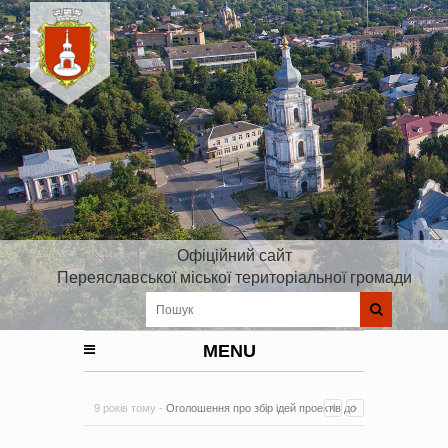
Офіційний сайт
Переяславської міської територіальної громади
MENU
9 років тому -
Оголошення про збір ідей проектів до
Плану реалізації Стратегії розвитку Київської області