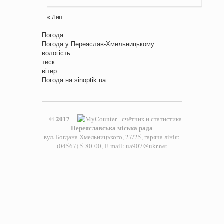
« Лип
Погода
Погода у
Переяслав-Хмельницькому
вологість:
тиск:
вітер:
Погода на
sinoptik.ua
© 2017
Переяславська міська рада
вул. Богдана Хмельницького, 27/25, гаряча лінія:
(04567) 5-80-00, E-mail: ua907@ukr.net