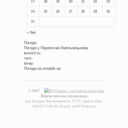
17
18
19
20
21
22
23
24
25
26
27
28
29
30
31
« Лип
Погода
Погода у
Переяслав-Хмельницькому
вологість:
тиск:
вітер:
Погода на
sinoptik.ua
© 2017
Переяславська міська рада
вул. Богдана Хмельницького, 27/25, гаряча лінія:
(04567) 5-80-00, E-mail: ua907@ukr.net