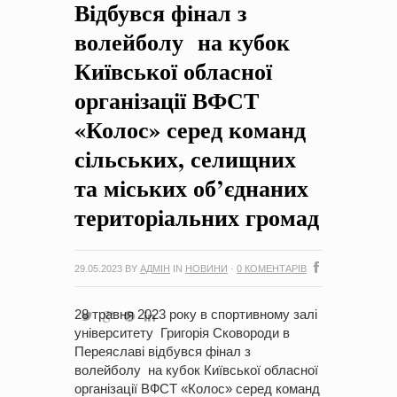
Відбувся фінал з
на період 2018 – 2020 роки Оголошення про збір ідей
проектів
-
0 Коментарів
волейболу на кубок
Київської обласної
організації ВФСТ
«Колос» серед команд
сільських, селищних
та міських об’єднаних
територіальних громад
29.05.2023
BY
АДМІН
IN
НОВИНИ
·
0 КОМЕНТАРІВ
28 травня 2023 року в спортивному залі
університету Григорія Сковороди в
Переяславі відбувся фінал з
волейболу на кубок Київської обласної
організації ВФСТ «Колос» серед команд