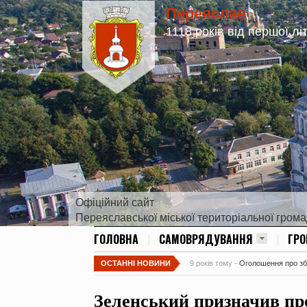
Переяслав
1118 років від першої лі
Офіційний сайт
Переяславської міської територіальної гром
ГОЛОВНА
САМОВРЯДУВАННЯ
ГР
ОСТАННІ НОВИНИ
9 років тому -
Оголошення про збір
Зеленський призначив пр