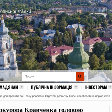
тописної згадки
ади
ОМАДЯНАМ
ПУБЛІЧНА ІНФОРМАЦІЯ
ІНВЕСТОРАМ
 ідей проектів до Плану реалізації Стратегії розвитку Київської області на період 2018 
окурора Кравченка головою