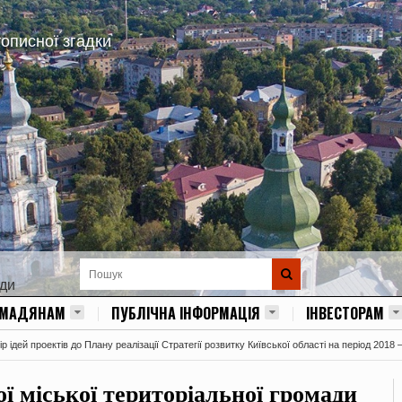
тописної згадки
ади
ОМАДЯНАМ
ПУБЛІЧНА ІНФОРМАЦІЯ
ІНВЕСТОРАМ
 ідей проектів до Плану реалізації Стратегії розвитку Київської області на період 2018 
ї міської територіальної громади