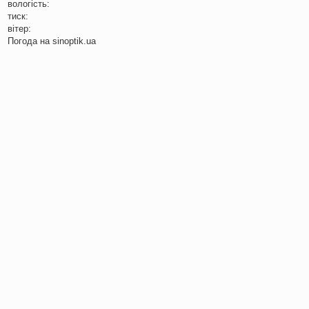
вологість:
тиск:
вітер:
Погода на
sinoptik.ua