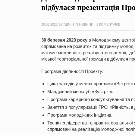
відбулася презентація Пр
30.03.2023
BY
АДМІН
IN
НОВИНИ
·
0 КОМЕНТАРІВ
30
березня 2023
року
в Молодіжному центрі 
спрямована на розвиток та підтримку молоді
матиме можливість реалізувати свої мрії, ід
міської територіальної громади відбулася п
Програма діяльності Проєкту:
Цикл заходів у межах програми «Всі різні-в
Мандрівний кіноклуб «Зустріч».
Програма кар’єрного консультування та 
Заняття з популяризації ГРСІ «Рівність, ві
Програма молодіжних ініціатив.
Тренінг з лідерства та практик соціальної
спрямовані на реалізацію молодіжної політ