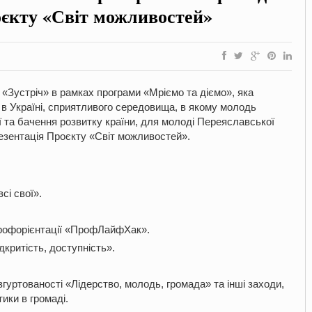
оєкту «Світ можливостей»
«Зустріч» в рамках програми «Мріємо та діємо», яка
 в Україні, сприятливого середовища, в якому молодь
еї та бачення розвитку країни, для молоді Переяславської
резентація Проєкту «Світ можливостей».
сі свої».
профорієнтації «ПрофЛайфХак».
дкритість, доступність».
 згуртованості «Лідерство, молодь, громада» та інші заходи,
ики в громаді.