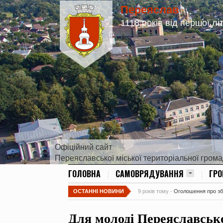
Переяслав
1118 років від першої лі
Офіційний сайт
Переяславської міської територіальної гром
ГОЛОВНА
САМОВРЯДУВАННЯ
ГР
ОСТАННІ НОВИНИ
9 років тому -
Оголошення про збір
Для молоді Переяславсько