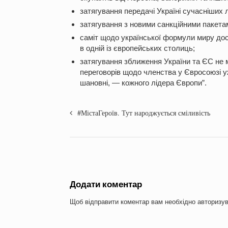
затягування передачі Україні сучасніших л
затягування з новими санкційними пакетам
саміт щодо української формули миру дос
в одній із європейських столиць;
затягування зближення України та ЄС не 
переговорів щодо членства у Євросоюзі уже
шановні, — кожног
#МістаГероїв. Тут народжується сміливість
Додати коментар
Щоб відправити коментар вам необхідно
авторизу