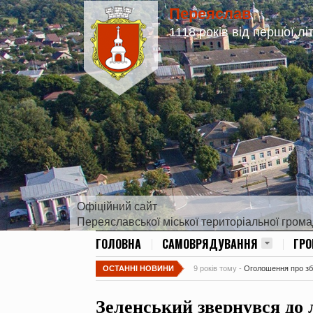
Переяслав
1118 років від першої лі
Офіційний сайт
Переяславської міської територіальної гром
ГОЛОВНА
САМОВРЯДУВАННЯ
ГР
ОСТАННІ НОВИНИ
9 років тому -
Оголошення про збір
Зеленський звернувся до л