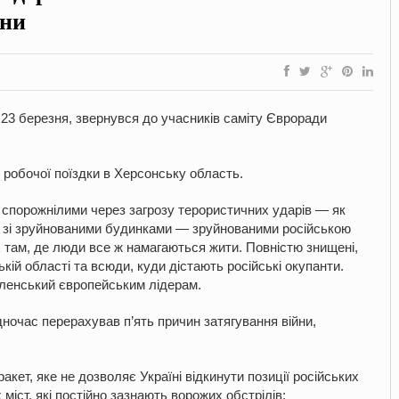
йни
 23 березня, звернувся до учасників саміту Євроради
с робочої поїздки в Херсонську область.
та спорожнілими через загрозу терористичних ударів — як
; зі зруйнованими будинками — зруйнованими російською
х там, де люди все ж намагаються жити. Повністю знищені,
кій області та всюди, куди дістають російські окупанти.
еленський європейським лідерам.
дночас перерахував п’ять причин затягування війни,
кет, яке не дозволяє Україні відкинути позиції російських
 міст, які постійно зазнають ворожих обстрілів;