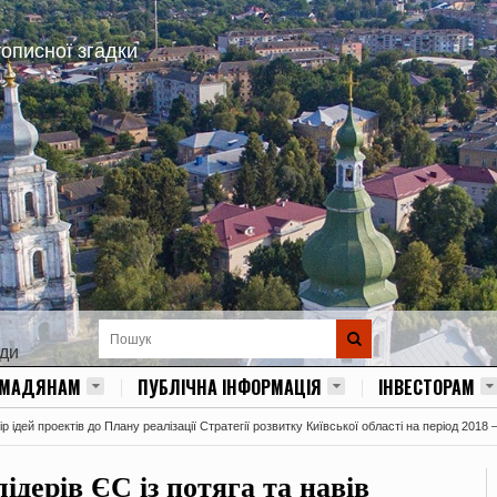
тописної згадки
ади
ОМАДЯНАМ
ПУБЛІЧНА ІНФОРМАЦІЯ
ІНВЕСТОРАМ
 ідей проектів до Плану реалізації Стратегії розвитку Київської області на період 2018 
ідерів ЄС із потяга та навів