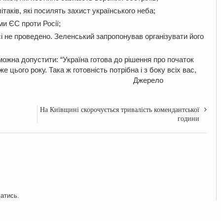
ітаків, які посилять захист українського неба;
и ЄС проти Росії;
і не проведено. Зеленський запропонував організувати його
можна допустити: “Україна готова до рішення про початок
 цього року. Така ж готовність потрібна і з боку всіх вас,
о лідера Європи”.
Джерело
На Київщині скорочується тривалість комендантської
години
ватись
.