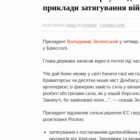
приклади затягування ві
24.03.2023
BY
АДМІН
IN
НОВИНИ
·
0 КОМЕНТАРІВ
Президент
Володимир Зеленський
у четвер,
у Брюсселі.
Глава держави записав відео в потязі під ча
“Не дай боже нікому у світі бачити свої міс
Краматорськ чи десятки інших міст Донбасу
артилерією; із фанерою замість скла у вікна
розбиті обстрілами села, як у нашій Херсонсь
Закинуті, бо заміновані поля…”, — сказав З
Президент відзначив сильні рішення ЄС і во
розв’язаної Росією:
затягування з постачанням далекобійних ра
окупантів від Херсона,
Запоріжжя
та інших