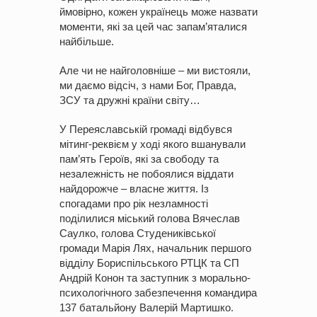
ймовірно, кожен українець може назвати
моменти, які за цей час запам’яталися
найбільше.
Але чи не найголовніше – ми вистояли,
ми даємо відсіч, з нами Бог, Правда,
ЗСУ та дружні країни світу…
У Переяславській громаді відбувся
мітинг-реквієм у ході якого вшанували
пам’ять Героїв, які за свободу та
незалежність не побоялися віддати
найдорожче – власне життя. Із
спогадами про рік незламності
поділилися міський голова Вячеслав
Саулко, голова Студениківської
громади Марія Лях, начальник першого
відділу Бориспільського РТЦК та СП
Андрій Конон та заступник з морально-
психологічного забезпечення командира
137 батальйону Валерій Мартишко.