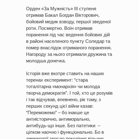
Орден «За Мужність» ІІІ ступеня
отримав Бакал Богдан Вікторович,
бойовий медик взводу, першої зведеної
роти. Посмертно. Воїн отримав
поранення під час ведення бойових дій
в районі населеного пункту Соледар та
помер внаслідок отриманого поранення.
Нагороду за нього отримали дружина та
молодша донечка.
Історія вже вкотре ставить на наших
теренах експеримент: “стара
тоталітарна «монархія» чи молода
творча демократія”. І той, хто це розумів
і так відчував, впевнено, рік тому, з
перших секунд цієї війни казав:
“Переможемо” – бо інакше це
антиісторично, антиморально,
антибудь-що інше. Без патетики –
цілком наочно і функціонально. Бо в
демократії зросло покоління вільних