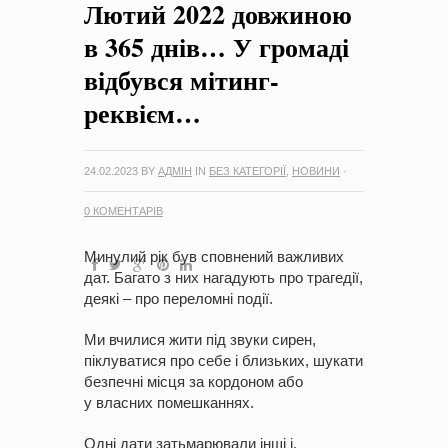
Лютий 2022 довжиною
на період 2018 – 2020 роки Оголошення про збір ідей
проектів
-
0 Коментарів
в 365 днів… У громаді
відбувся мітинг-
реквієм…
24.02.2023
BY
АДМІН
IN
БЕЗ КАТЕГОРІЇ
,
НОВИНИ
·
0 КОМЕНТАРІВ
Минулий рік був сповнений важливих
дат. Багато з них нагадують про трагедії,
деякі – про переломні події.
Ми вчилися жити під звуки сирен,
піклуватися про себе і близьких, шукати
безпечні місця за кордоном або
у власних помешканнях.
Одні дати затьмарювали інші і,