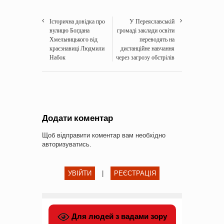
Історична довідка про
У Переяславській
вулицю Богдана
громаді заклади освіти
Хмельницького від
переводять на
краєзнавиці Людмили
дистанційне навчання
Набок
через загрозу обстрілів
Додати коментар
Щоб відправити коментар вам необхідно
авторизуватись
.
УВІЙТИ
|
РЕЄСТРАЦІЯ
Для людей з вадами зору