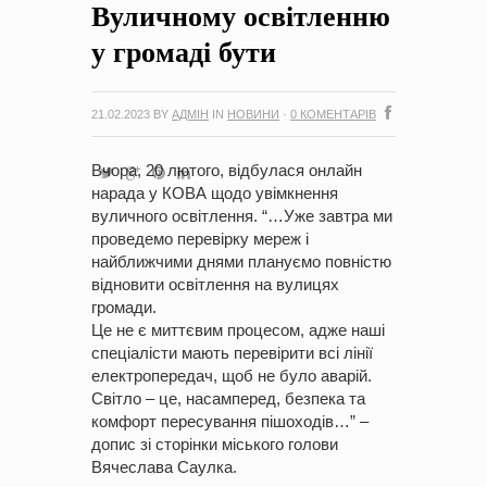
Вуличному освітленню
на період 2018 – 2020 роки Оголошення про збір ідей
проектів
-
0 Коментарів
у громаді бути
21.02.2023
BY
АДМІН
IN
НОВИНИ
·
0 КОМЕНТАРІВ
Вчора, 20 лютого, відбулася онлайн
нарада у КОВА щодо увімкнення
вуличного освітлення. “…Уже завтра ми
проведемо перевірку мереж і
найближчими днями плануємо повністю
відновити освітлення на вулицях
громади.
Це не є миттєвим процесом, адже наші
спеціалісти мають перевірити всі лінії
електропередач, щоб не було аварій.
Світло – це, насамперед, безпека та
комфорт пересування пішоходів…” –
допис зі сторінки міського голови
Вячеслава Саулка.