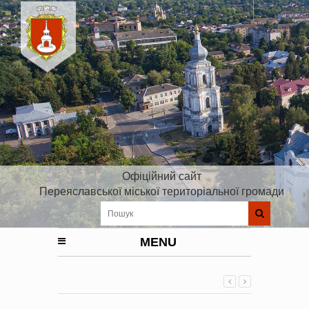
Офіційний сайт
Переяславської міської територіальної громади
MENU
9 років тому -
Оголошення про збір ідей проектів до
Плану реалізації Стратегії розвитку Київської області