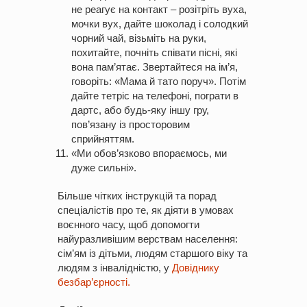
не реагує на контакт – розітріть вуха,
мочки вух, дайте шоколад і солодкий
чорний чай, візьміть на руки,
похитайте, почніть співати пісні, які
вона пам’ятає. Звертайтеся на ім’я,
говоріть: «Мама й тато поруч». Потім
дайте тетріс на телефоні, пограти в
дартс, або будь-яку іншу гру,
пов’язану із просторовим
сприйняттям.
«Ми обов’язково впораємось, ми
дуже сильні».
Більше чітких інструкцій та порад
спеціалістів про те, як діяти в умовах
воєнного часу, щоб допомогти
найуразливішим верствам населення:
сім’ям із дітьми, людям старшого віку та
людям з інвалідністю, у
Довіднику
безбар’єрності.