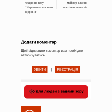
лекцію на тему
майстер-клас по
“Збереження власного
плетінню килимків
здоров’я”
Додати коментар
Щоб відправити коментар вам необхідно
авторизуватись
.
УВІЙТИ
|
РЕЄСТРАЦІЯ
Для людей з вадами зору