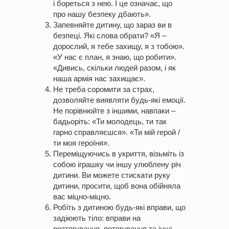
і бореться з нею. І це означає, що
про нашу безпеку дбають».
Запевняйте дитину, що зараз ви в
безпеці. Які слова обрати? «Я –
дорослий, я тебе захищу, я з тобою».
«У нас є план, я знаю, що робити».
«Дивись, скільки людей разом, і як
наша армія нас захищає».
Не треба соромити за страх,
дозволяйте виявляти будь-які емоції.
Не порівнюйте з іншими, навпаки –
бадьоріть: «Ти молодець, ти так
гарно справляєшся». «Ти мій герой /
ти моя героїня».
Переміщуючись в укриття, візьміть із
собою іграшку чи іншу улюблену річ
дитини. Ви можете стискати руку
дитини, просити, щоб вона обійняла
вас міцно-міцно.
Робіть з дитиною будь-які вправи, що
задіюють тіло: вправи на
розтягування, потягування та інші.