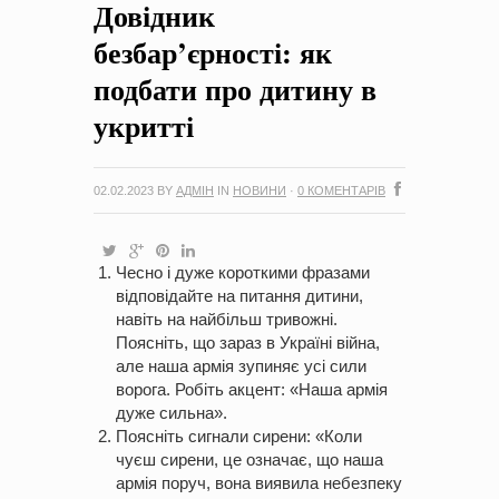
Довідник
на період 2018 – 2020 роки Оголошення про збір ідей
проектів
-
0 Коментарів
безбар’єрності: як
подбати про дитину в
укритті
02.02.2023
BY
АДМІН
IN
НОВИНИ
·
0 КОМЕНТАРІВ
Чесно і дуже короткими фразами
відповідайте на питання дитини,
навіть на найбільш тривожні.
Поясніть, що зараз в Україні війна,
але наша армія зупиняє усі сили
ворога. Робіть акцент: «Наша армія
дуже сильна».
Поясніть сигнали сирени: «Коли
чуєш сирени, це означає, що наша
армія поруч, вона виявила небезпеку