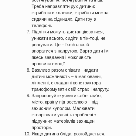
Треба направляти рух дитини:
стрибати в класики, стрибати можна
сидячи на сідницях. Дати гру в
телефоні.
Підлітки можуть дистанціюватися,
уникати всього, сидіти в тік-тоці, не
реагувати. Це – їхній спосіб
впоратися з напругою. Варто дати їм
якесь завдання і можливість
проявити емоції.
Важливо разом співати і надати
дитині можливість – в малюванні,
ліпленні, складанні конструктора –
трансформувати свій страх і напругу.
Запропонуйте уявити себе, сім’ю,
місто, країну під веселкою – під
захисним куполом. Малювати,
створювати уявні та зроблені з
підручних матеріалів захищені
простори.
Якщо дитина бліда, розгойдується,